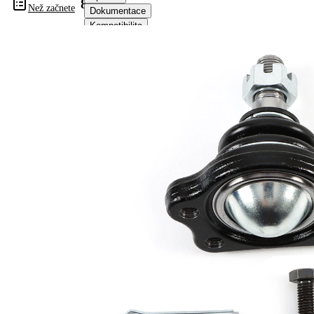
812014
Než začnete
Dokumentace
Kompatibilita
Čísla
OE
Informace o výrobku
Vlastnost
Hodnota
Doplňkový
se
výrobek/
syntetickým
doplňkové
tukem
info
Rozměr
M14 x 1,5
závitu 1