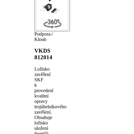
Podpora-/
Kloub
VKDS
812014
Ložisko
zavěšení
SKF
k
provedení
kvalitní
opravy
trojúhelníkového
zavěšení.
Obsahuje
ložisko
uložení
tlumičů