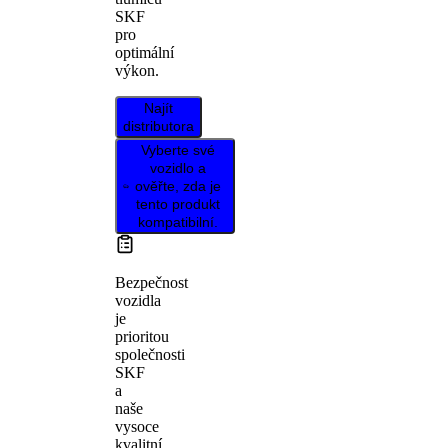
SKF
pro
optimální
výkon.
Najít
distributora
Vyberte své
vozidlo a
ověřte, zda je
tento produkt
kompatibilní.
Bezpečnost
vozidla
je
prioritou
společnosti
SKF
a
naše
vysoce
kvalitní