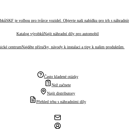
obků
SKF je volbou pro tvůrce vozidel. Objevte naši nabídku pro trh s náhradním
Katalog výrobků
Najít náhradní díly pro automobil
ické centrum
Najděte příručky, návody k instalaci a tipy k našim produktům.
Často kladené otázky
Než začnete
Najít distributory
Přehled trhu s náhradními díly