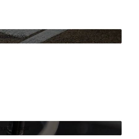
ristické závody.
íly pro automobil