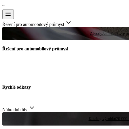
Řešení pro automobilový průmysl
Závody
Jen málokteré pr
Řešení pro automobilový průmysl
Rychlé odkazy
Náhradní díly
Katalog výrobků
20 000 