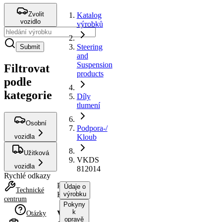
Zvolit
Katalog
vozidlo
výrobků
Steering
Submit
and
Suspension
Filtrovat
products
podle
kategorie
Díly
tlumení
Osobní
Podpora-/
vozidla
Kloub
Užitková
VKDS
vozidla
812014
Rychlé odkazy
Podpora-/
Údaje o
Technické
Kloub
výrobku
centrum
Pokyny
k
VKDS
Otázky
opravě