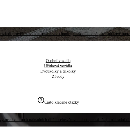
ostředí prověří nové konstrukce a technologie tak důkladně jako špičkové moto
Osobní vozidla
Užitková vozidla
Dvoukolky a tříkolky
Závody
Často kladené otázky
vysoce kvalitních náhradních dílů s celosvětovou dostupností. Najít náhradní d