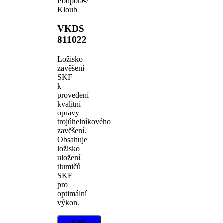
Podpora-/
Kloub
VKDS
811022
Ložisko
zavěšení
SKF
k
provedení
kvalitní
opravy
trojúhelníkového
zavěšení.
Obsahuje
ložisko
uložení
tlumičů
SKF
pro
optimální
výkon.
Najít