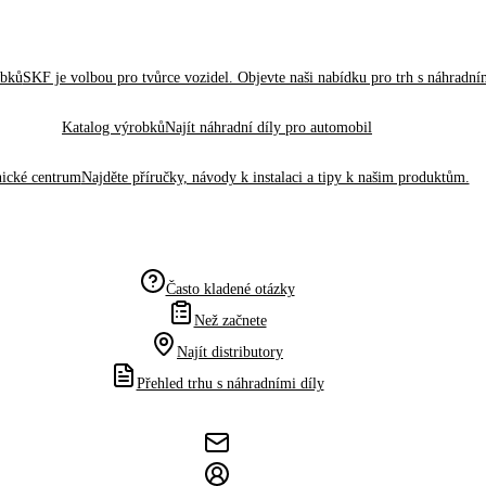
obků
SKF je volbou pro tvůrce vozidel. Objevte naši nabídku pro trh s náhradním
Katalog výrobků
Najít náhradní díly pro automobil
ické centrum
Najděte příručky, návody k instalaci a tipy k našim produktům.
Často kladené otázky
Než začnete
Najít distributory
Přehled trhu s náhradními díly