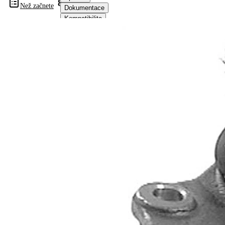
811022
Než začnete
Dokumentace
Kompatibilita
Čísla
OE
Informace o výrobku
Vlastnost
Hodnota
Vnější
M14 x 1,5
závit
mm
Doplňkový
se
výrobek/
syntetickým
doplňkové
tukem
info
párová
VKDS
čísla
811021
výrobku