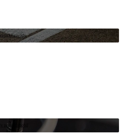
ristické závody.
íly pro automobil