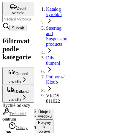
Zvolit
Katalog
vozidlo
výrobků
Steering
Submit
and
Suspension
Filtrovat
products
podle
kategorie
Díly
tlumení
Osobní
Podpora-/
vozidla
Kloub
Užitková
VKDS
vozidla
811022
Rychlé odkazy
Podpora-/
Údaje o
Technické
Kloub
výrobku
centrum
Pokyny
k
VKDS
Otázky
opravě