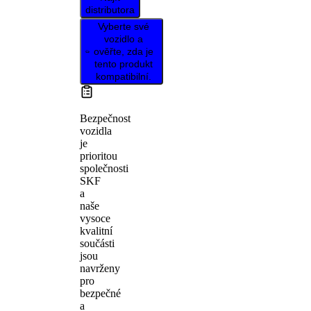
distributora
Vyberte své
vozidlo a
ověřte, zda je
tento produkt
kompatibilní.
Bezpečnost
vozidla
je
prioritou
společnosti
SKF
a
naše
vysoce
kvalitní
součásti
jsou
navrženy
pro
bezpečné
a