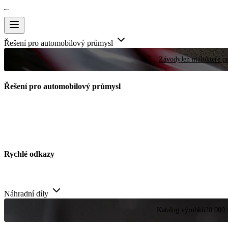
Řešení pro automobilový průmysl
Závody
Jen málokteré pr
Řešení pro automobilový průmysl
Rychlé odkazy
Náhradní díly
Katalog výrobků
20 000 