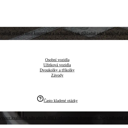
ostředí prověří nové konstrukce a technologie tak důkladně jako špičkové moto
Osobní vozidla
Užitková vozidla
Dvoukolky a tříkolky
Závody
Často kladené otázky
vysoce kvalitních náhradních dílů s celosvětovou dostupností. Najít náhradní d