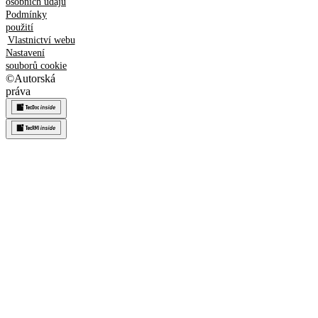
osobních údajů
Podmínky
použití
Vlastnictví webu
Nastavení
souborů cookie
©
Autorská
práva