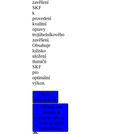
zavěšení
SKF
k
provedení
kvalitní
opravy
trojúhelníkového
zavěšení.
Obsahuje
ložisko
uložení
tlumičů
SKF
pro
optimální
výkon.
Najít
distributora
Vyberte své
vozidlo a
ověřte, zda je
tento produkt
kompatibilní.