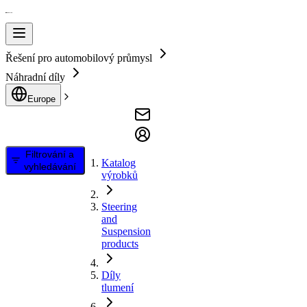
Řešení pro automobilový průmysl
Náhradní díly
Europe
Filtrování a
Katalog
vyhledávání
výrobků
Steering
and
Suspension
products
Díly
tlumení