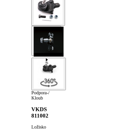
Podpora-/
Kloub
VKDS
811002
Ložisko