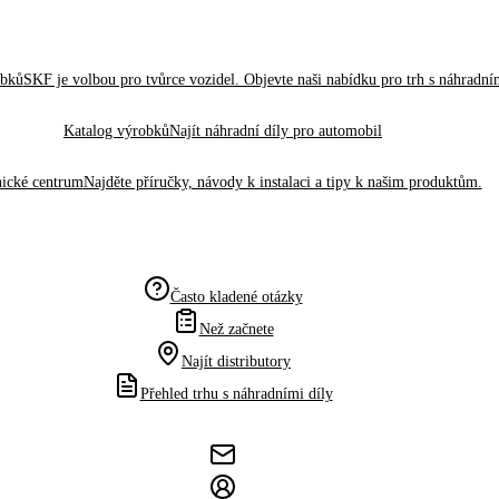
obků
SKF je volbou pro tvůrce vozidel. Objevte naši nabídku pro trh s náhradním
Katalog výrobků
Najít náhradní díly pro automobil
ické centrum
Najděte příručky, návody k instalaci a tipy k našim produktům.
Často kladené otázky
Než začnete
Najít distributory
Přehled trhu s náhradními díly