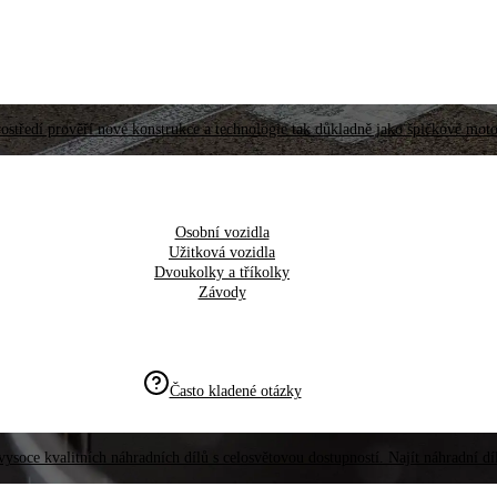
ostředí prověří nové konstrukce a technologie tak důkladně jako špičkové moto
Osobní vozidla
Užitková vozidla
Dvoukolky a tříkolky
Závody
Často kladené otázky
vysoce kvalitních náhradních dílů s celosvětovou dostupností. Najít náhradní d