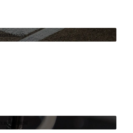
ristické závody.
íly pro automobil