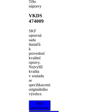
Tělo
nápravy
VKDS
474009
SKF
opravná
sada
tlumičů
k
provedení
kvalitní
opravy.
Nejvyšší
kvalita
v souladu
se
specifikacemi
originálního
výrobce.
Najít
distributora