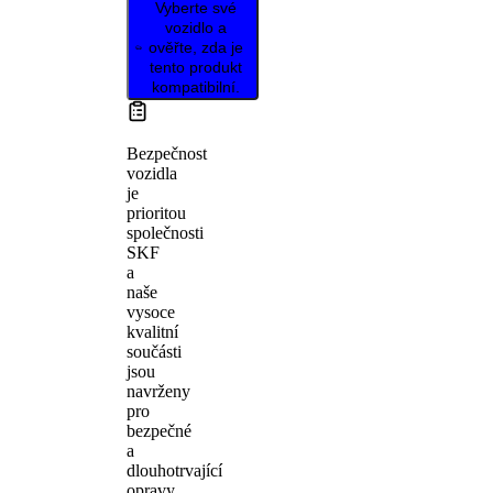
Vyberte své
vozidlo a
ověřte, zda je
tento produkt
kompatibilní.
Bezpečnost
vozidla
je
prioritou
společnosti
SKF
a
naše
vysoce
kvalitní
součásti
jsou
navrženy
pro
bezpečné
a
dlouhotrvající
opravy.