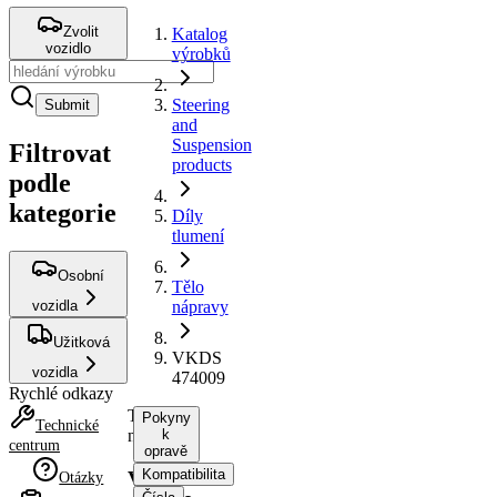
Zvolit
Katalog
vozidlo
výrobků
Steering
Submit
and
Suspension
Filtrovat
products
podle
kategorie
Díly
tlumení
Osobní
Tělo
vozidla
nápravy
Užitková
VKDS
vozidla
474009
Rychlé odkazy
Tělo
Pokyny
Technické
nápravy
k
centrum
opravě
Kompatibilita
VKDS
Otázky