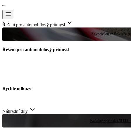
Řešení pro automobilový průmysl
Závody
Jen málokteré pr
Řešení pro automobilový průmysl
Rychlé odkazy
Náhradní díly
Katalog výrobků
20 000 