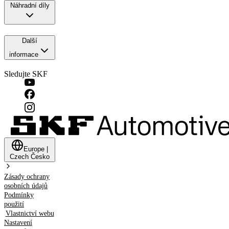
Náhradní díly
Další
informace
Sledujte SKF
Europe
|
Czech
Česko
Zásady ochrany
osobních údajů
Podmínky
použití
Vlastnictví webu
Nastavení