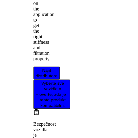
on
the
application
to
get
the
right
stiffness
and
filtration
property.
Najít
distributora
Vyberte své
vozidlo a
ověřte, zda je
tento produkt
kompatibilní.
Bezpečnost
vozidla
je