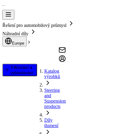
Řešení pro automobilový průmysl
Náhradní díly
Europe
Filtrování a
Katalog
vyhledávání
výrobků
Steering
and
Suspension
products
Díly
tlumení