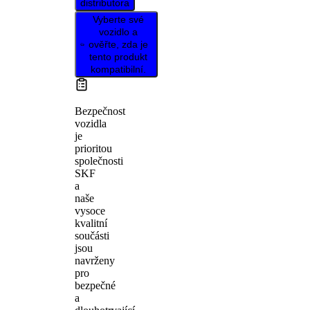
distributora
Vyberte své
vozidlo a
ověřte, zda je
tento produkt
kompatibilní.
Bezpečnost
vozidla
je
prioritou
společnosti
SKF
a
naše
vysoce
kvalitní
součásti
jsou
navrženy
pro
bezpečné
a