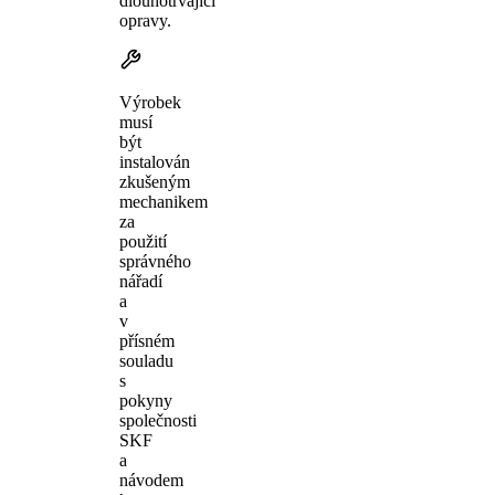
dlouhotrvající
opravy.
Výrobek
musí
být
instalován
zkušeným
mechanikem
za
použití
správného
nářadí
a
v
přísném
souladu
s
pokyny
společnosti
SKF
a
návodem