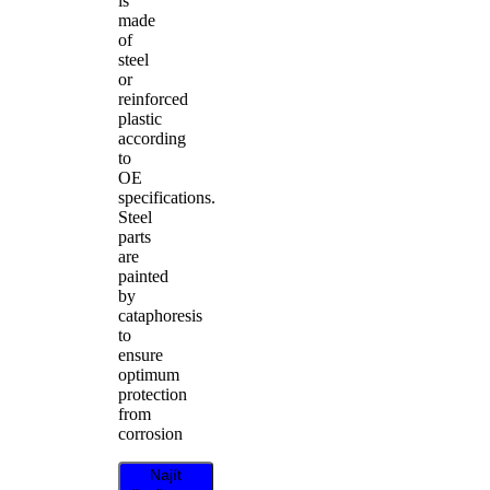
is
made
of
steel
or
reinforced
plastic
according
to
OE
specifications.
Steel
parts
are
painted
by
cataphoresis
to
ensure
optimum
protection
from
corrosion
Najít