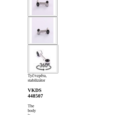
Tyč/vzpěra,
stabilizátor
VKDS
448507
The
body