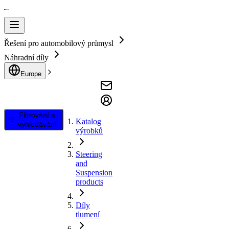
Řešení pro automobilový průmysl
Náhradní díly
Europe
Filtrování a
Katalog
vyhledávání
výrobků
Steering
and
Suspension
products
Díly
tlumení