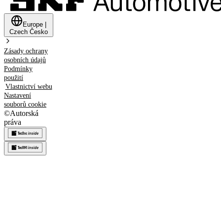
Europe
|
Czech
Česko
Zásady ochrany
osobních údajů
Podmínky
použití
Vlastnictví webu
Nastavení
souborů cookie
©
Autorská
práva