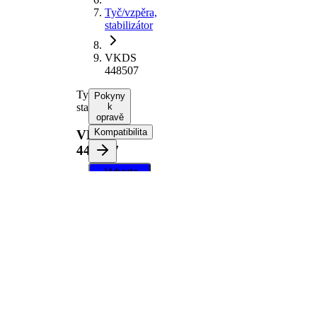
Tyč/vzpěra,
stabilizátor
VKDS
448507
Tyč/vzpěra,
Pokyny
stabilizátor
k
opravě
Kompatibilita
VKDS
448507
Vyberte
své
vozidlo a
získejte
pokyny k
opravě