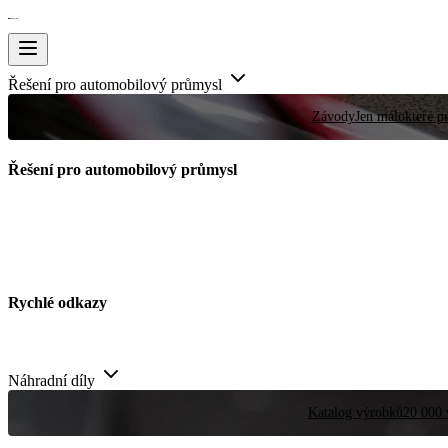
Řešení pro automobilový průmysl
Závody
Jen málokteré pr
Řešení pro automobilový průmysl
Rychlé odkazy
Náhradní díly
Katalog výrobků
20 000 