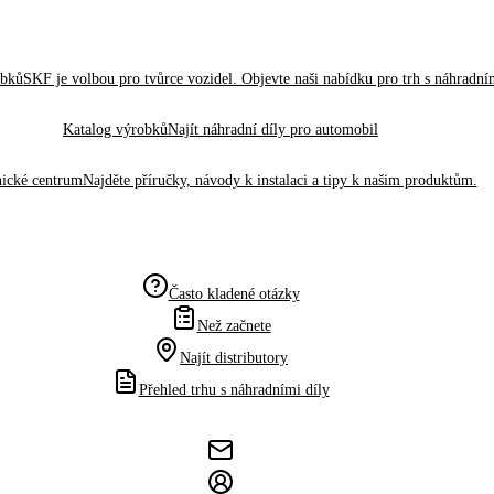
obků
SKF je volbou pro tvůrce vozidel. Objevte naši nabídku pro trh s náhradním
Katalog výrobků
Najít náhradní díly pro automobil
ické centrum
Najděte příručky, návody k instalaci a tipy k našim produktům.
Často kladené otázky
Než začnete
Najít distributory
Přehled trhu s náhradními díly