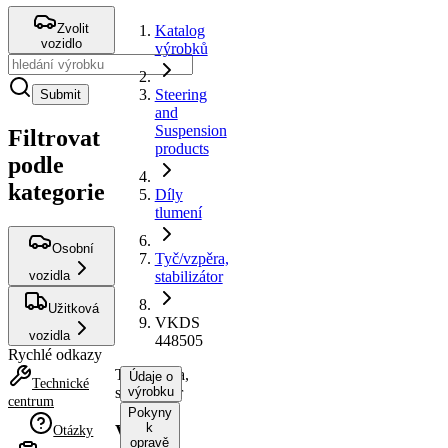
Zvolit
Katalog
vozidlo
výrobků
Steering
Submit
and
Suspension
Filtrovat
products
podle
kategorie
Díly
tlumení
Osobní
Tyč/vzpěra,
vozidla
stabilizátor
Užitková
VKDS
vozidla
448505
Rychlé odkazy
Tyč/vzpěra,
Údaje o
Technické
stabilizátor
výrobku
centrum
Pokyny
k
VKDS
Otázky
opravě