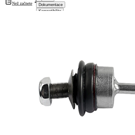
448505
Než začnete
Dokumentace
Kompatibilita
Čísla
OE
Informace o výrobku
Vlastnost
Hodnota
Délka
135,3 mm
Vnitřní
M12 x 1,5
závit
mm
Vnější
M10 x 1,5
závit
mm
spojovací
Tyč/vzpěra
tyč
Doplňkový
se
výrobek/
syntetickým
doplňkové
tukem
info