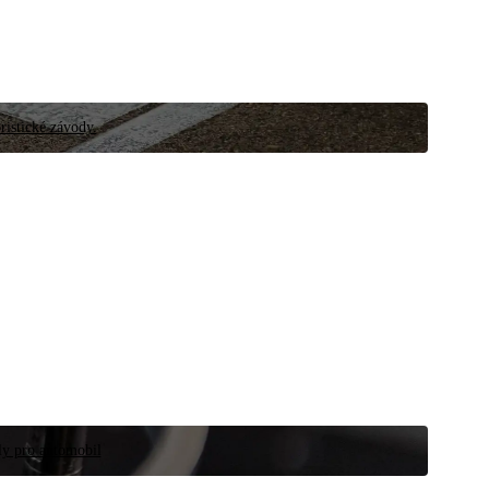
ristické závody.
íly pro automobil