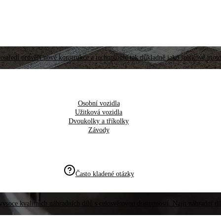
ostředí prověří nové konstrukce a technologie tak důkladně jako špičkové moto
Osobní vozidla
Užitková vozidla
Dvoukolky a tříkolky
Závody
Často kladené otázky
vysoce kvalitních náhradních dílů s celosvětovou dostupností. Najít náhradní d