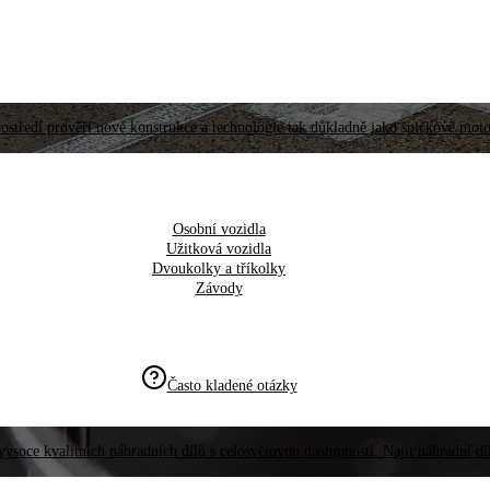
ostředí prověří nové konstrukce a technologie tak důkladně jako špičkové moto
Osobní vozidla
Užitková vozidla
Dvoukolky a tříkolky
Závody
Často kladené otázky
vysoce kvalitních náhradních dílů s celosvětovou dostupností. Najít náhradní d