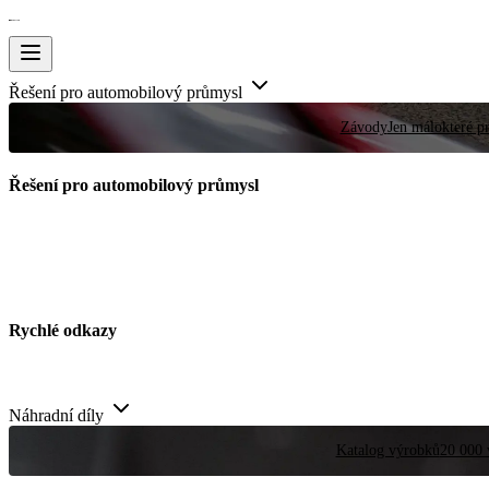
Řešení pro automobilový průmysl
Závody
Jen málokteré pr
Řešení pro automobilový průmysl
Rychlé odkazy
Náhradní díly
Katalog výrobků
20 000 