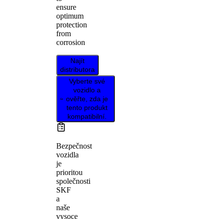
ensure
optimum
protection
from
corrosion
Najít
distributora
Vyberte své
vozidlo a
ověřte, zda je
tento produkt
kompatibilní.
Bezpečnost
vozidla
je
prioritou
společnosti
SKF
a
naše
vysoce