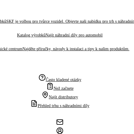
obků
SKF je volbou pro tvůrce vozidel. Objevte naši nabídku pro trh s náhradním
Katalog výrobků
Najít náhradní díly pro automobil
ické centrum
Najděte příručky, návody k instalaci a tipy k našim produktům.
Často kladené otázky
Než začnete
Najít distributory
Přehled trhu s náhradními díly