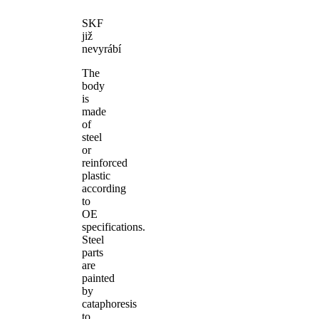
SKF
již
nevyrábí
The
body
is
made
of
steel
or
reinforced
plastic
according
to
OE
specifications.
Steel
parts
are
painted
by
cataphoresis
to