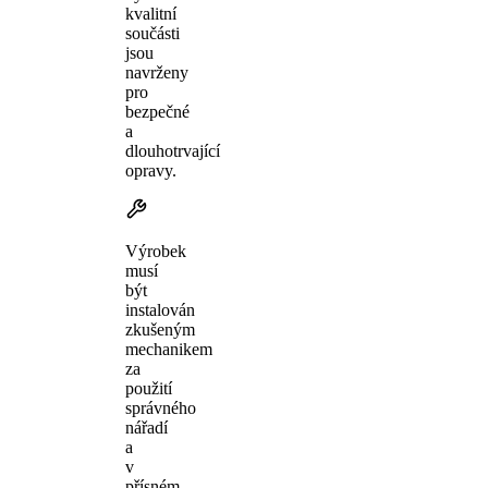
kvalitní
součásti
jsou
navrženy
pro
bezpečné
a
dlouhotrvající
opravy.
Výrobek
musí
být
instalován
zkušeným
mechanikem
za
použití
správného
nářadí
a
v
přísném