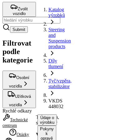
Zvolit
Katalog
vozidlo
výrobků
Steering
Submit
and
Suspension
Filtrovat
products
podle
kategorie
Díly
tlumení
Osobní
Tyč/vzpěra,
vozidla
stabilizátor
Užitková
VKDS
vozidla
448032
Rychlé odkazy
Tyč/vzpěra,
Údaje o
Technické
stabilizátor
výrobku
centrum
Pokyny
k
VKDS
Otázky
opravě