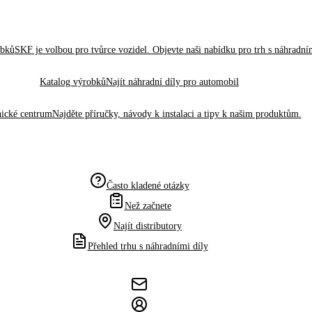
obků
SKF je volbou pro tvůrce vozidel. Objevte naši nabídku pro trh s náhradním
Katalog výrobků
Najít náhradní díly pro automobil
ické centrum
Najděte příručky, návody k instalaci a tipy k našim produktům.
Často kladené otázky
Než začnete
Najít distributory
Přehled trhu s náhradními díly