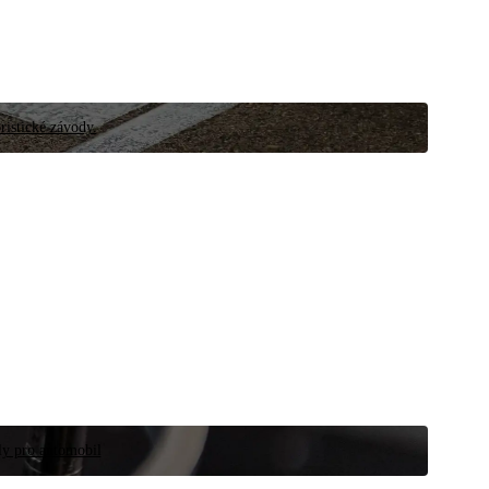
ristické závody.
íly pro automobil