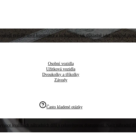
ostředí prověří nové konstrukce a technologie tak důkladně jako špičkové moto
Osobní vozidla
Užitková vozidla
Dvoukolky a tříkolky
Závody
Často kladené otázky
vysoce kvalitních náhradních dílů s celosvětovou dostupností. Najít náhradní d