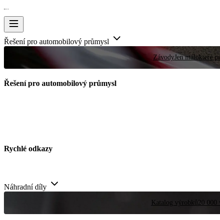
Řešení pro automobilový průmysl
Závody
Jen málokteré pr
Řešení pro automobilový průmysl
Rychlé odkazy
Náhradní díly
Katalog výrobků
20 000 