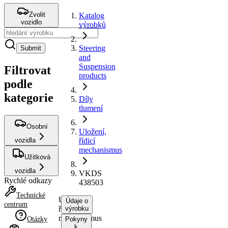
Zvolit
Katalog
vozidlo
výrobků
Steering
Submit
and
Suspension
Filtrovat
products
podle
kategorie
Díly
tlumení
Osobní
Uložení,
vozidla
řídicí
mechanismus
Užitková
vozidla
VKDS
Rychlé odkazy
438503
Technické
Uložení,
Údaje o
centrum
řídicí
výrobku
mechanismus
Otázky
Pokyny
k