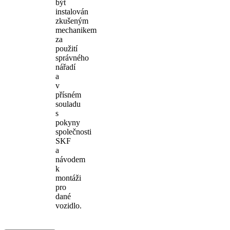
být
instalován
zkušeným
mechanikem
za
použití
správného
nářadí
a
v
přísném
souladu
s
pokyny
společnosti
SKF
a
návodem
k
montáži
pro
dané
vozidlo.