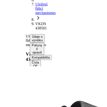
Uložení,
řídicí
mechanismus
VKDS
438501
Uložení,
Údaje o
řídicí
výrobku
mechanismus
Pokyny
k
opravě
VKDS
Kompatibilita
438501
Čísla
OE
Informace o
výrobku
Vlastnost
Hodnota
Délka
57 mm
Výška
35,3 mm
vnitřní
12,2 mm