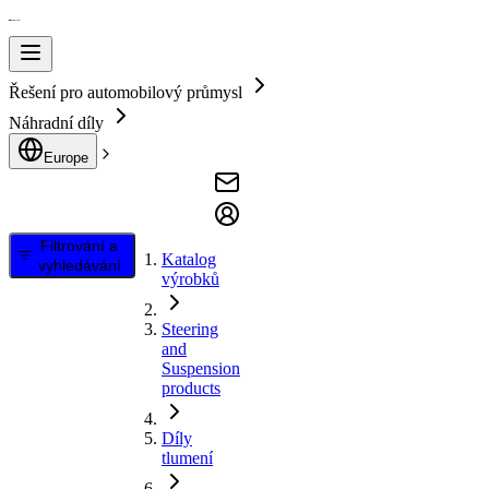
Řešení pro automobilový průmysl
Náhradní díly
Europe
Filtrování a
Katalog
vyhledávání
výrobků
Steering
and
Suspension
products
Díly
tlumení