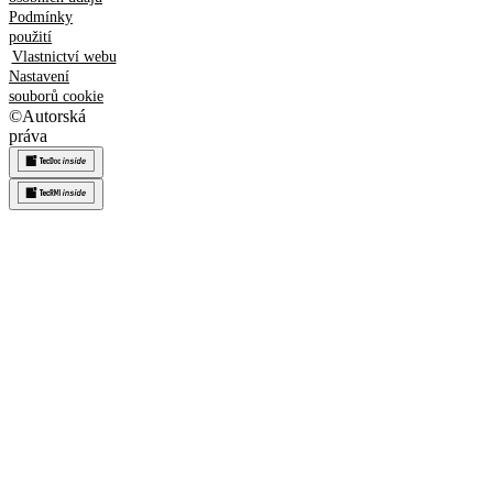
Podmínky
použití
Vlastnictví webu
Nastavení
souborů cookie
©
Autorská
práva