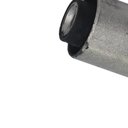
průměr
Vnější
35,3 mm
průměr