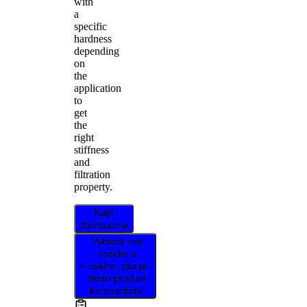
with
a
specific
hardness
depending
on
the
application
to
get
the
right
stiffness
and
filtration
property.
Najít
distributora
Vyberte své
vozidlo a
ověřte, zda je
tento produkt
kompatibilní.