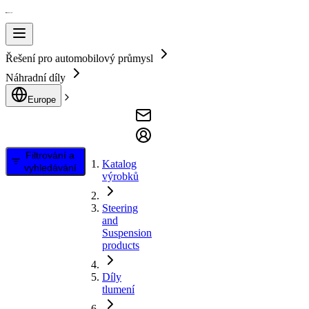
Řešení pro automobilový průmysl
Náhradní díly
Europe
Filtrování a
Katalog
vyhledávání
výrobků
Steering
and
Suspension
products
Díly
tlumení