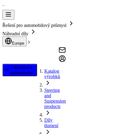
Řešení pro automobilový průmysl
Náhradní díly
Europe
Filtrování a
Katalog
vyhledávání
výrobků
Steering
and
Suspension
products
Díly
tlumení