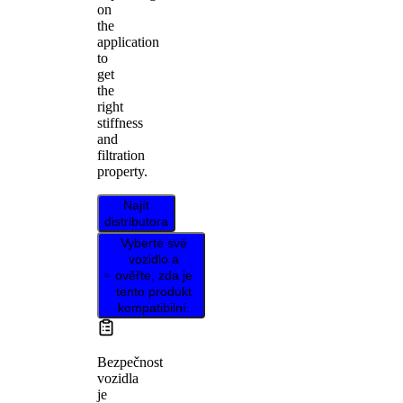
on
the
application
to
get
the
right
stiffness
and
filtration
property.
Najít
distributora
Vyberte své
vozidlo a
ověřte, zda je
tento produkt
kompatibilní.
Bezpečnost
vozidla
je