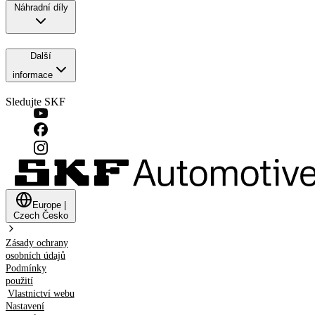
Náhradní díly
Další
informace
Sledujte SKF
Europe
|
Czech
Česko
Zásady ochrany
osobních údajů
Podmínky
použití
Vlastnictví webu
Nastavení