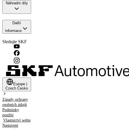
Náhradní díly
Další
informace
Sledujte SKF
Europe
|
Czech
Česko
Zásady ochrany
osobních údajů
Podmínky
použití
Vlastnictví webu
Nastavení