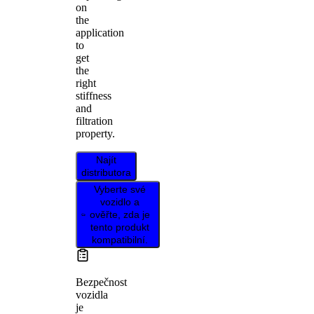
on
the
application
to
get
the
right
stiffness
and
filtration
property.
Najít
distributora
Vyberte své
vozidlo a
ověřte, zda je
tento produkt
kompatibilní.
Bezpečnost
vozidla
je