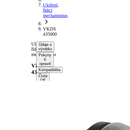
Uložení,
řídicí
mechanismus
VKDS
435000
Uložení,
Údaje o
řídicí
výrobku
mechanismus
Pokyny
k
opravě
VKDS
Kompatibilita
435000
Čísla
OE
Informace o
výrobku
Vlastnost
Hodnota
Výška
52 mm
vnitřní
12,2 mm
průměr