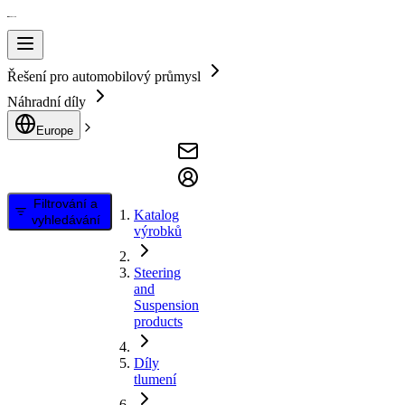
Řešení pro automobilový průmysl
Náhradní díly
Europe
Filtrování a
Katalog
vyhledávání
výrobků
Steering
and
Suspension
products
Díly
tlumení