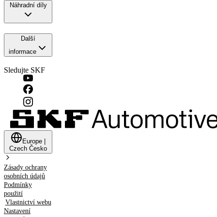
Náhradní díly
Další
informace
Sledujte SKF
Europe
|
Czech
Česko
Zásady ochrany
osobních údajů
Podmínky
použití
Vlastnictví webu
Nastavení