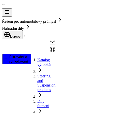
Řešení pro automobilový průmysl
Náhradní díly
Europe
Filtrování a
Katalog
vyhledávání
výrobků
Steering
and
Suspension
products
Díly
tlumení