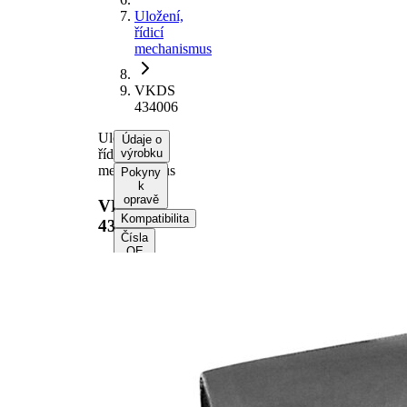
Uložení,
řídicí
mechanismus
VKDS
434006
Uložení,
Údaje o
řídicí
výrobku
mechanismus
Pokyny
k
opravě
VKDS
Kompatibilita
434006
Čísla
OE
Informace o
výrobku
Vlastnost
Hodnota
Výška
35 mm
vnitřní
12,2 mm
průměr