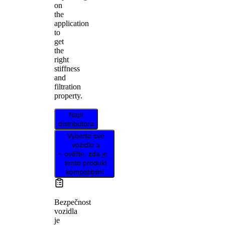
on
the
application
to
get
the
right
stiffness
and
filtration
property.
Najít
distributora
Vyberte své
vozidlo a
ověřte, zda je
tento produkt
kompatibilní.
Bezpečnost
vozidla
je