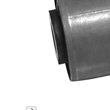
Vnější
36,4 mm
průměr