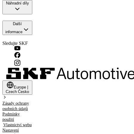
Náhradní díly
Další
informace
Sledujte SKF
Europe
|
Czech
Česko
Zásady ochrany
osobních údajů
Podmínky
použití
Vlastnictví webu
Nastavení