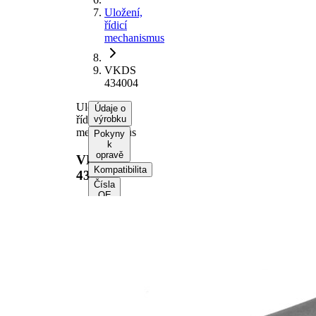
Uložení,
řídicí
mechanismus
VKDS
434004
Uložení,
Údaje o
řídicí
výrobku
mechanismus
Pokyny
k
opravě
VKDS
Kompatibilita
434004
Čísla
OE
Informace o
výrobku
Vlastnost
Hodnota
Výška
55 mm
vnitřní
12,2 mm
průměr