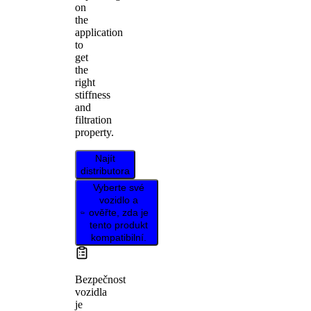
on
the
application
to
get
the
right
stiffness
and
filtration
property.
Najít
distributora
Vyberte své
vozidlo a
ověřte, zda je
tento produkt
kompatibilní.
Bezpečnost
vozidla
je