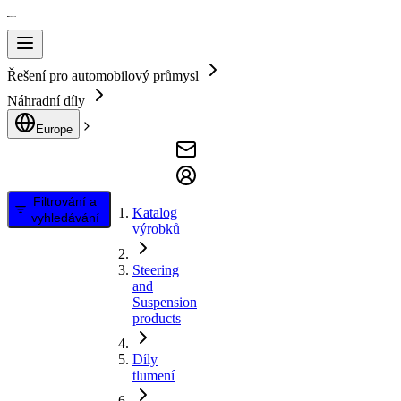
Řešení pro automobilový průmysl
Náhradní díly
Europe
Filtrování a
Katalog
vyhledávání
výrobků
Steering
and
Suspension
products
Díly
tlumení