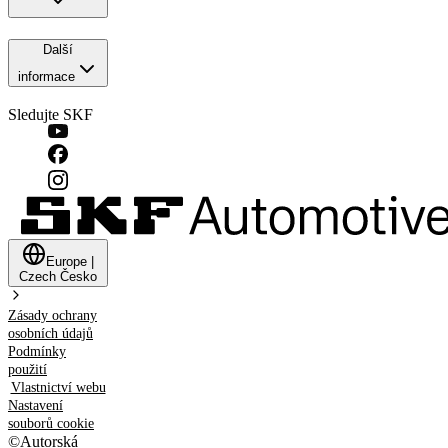
Další
informace
Sledujte SKF
Europe
|
Czech
Česko
Zásady ochrany
osobních údajů
Podmínky
použití
Vlastnictví webu
Nastavení
souborů cookie
©
Autorská