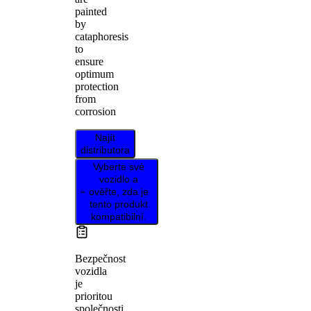
painted
by
cataphoresis
to
ensure
optimum
protection
from
corrosion
Najít
distributora
Vyberte své
vozidlo a
ověřte, zda je
tento produkt
kompatibilní.
Bezpečnost
vozidla
je
prioritou
společnosti