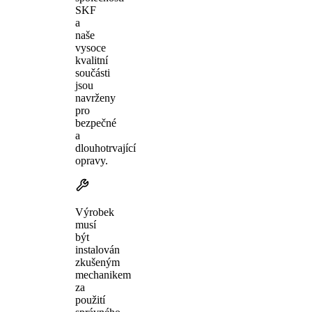
SKF
a
naše
vysoce
kvalitní
součásti
jsou
navrženy
pro
bezpečné
a
dlouhotrvající
opravy.
Výrobek
musí
být
instalován
zkušeným
mechanikem
za
použití