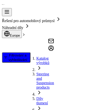
Řešení pro automobilový průmysl
Náhradní díly
Europe
Filtrování a
Katalog
vyhledávání
výrobků
Steering
and
Suspension
products
Díly
tlumení