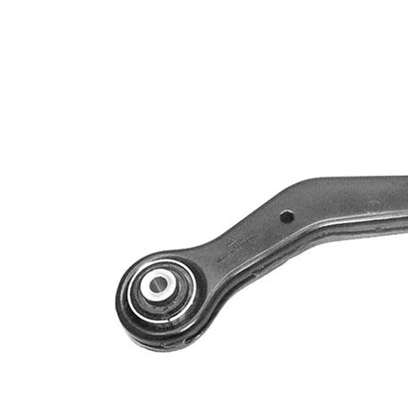
Vnější
M14 x 1,5
závit
mm
Typ
příčné
spojení
rameno
Doplňkový
se
výrobek/
syntetickým
doplňkové
tukem
info
párová
VKDS
čísla
428542 B
výrobku