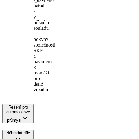
správného
nářadí
a
v
přísném
souladu
s
pokyny
společnosti
SKF
a
návodem
k
montáži
pro
dané
vozidlo.
Řešení pro
automobilový
průmysl
Náhradní díly