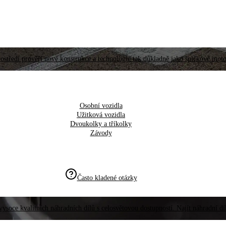
ostředí prověří nové konstrukce a technologie tak důkladně jako špičkové moto
Osobní vozidla
Užitková vozidla
Dvoukolky a tříkolky
Závody
Často kladené otázky
vysoce kvalitních náhradních dílů s celosvětovou dostupností. Najít náhradní d