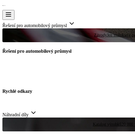
Řešení pro automobilový průmysl
Závody
Jen málokteré pr
Řešení pro automobilový průmysl
Rychlé odkazy
Náhradní díly
Katalog výrobků
20 000 