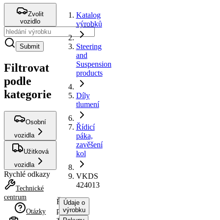
Zvolit
Katalog
vozidlo
výrobků
Steering
Submit
and
Suspension
Filtrovat
products
podle
kategorie
Díly
tlumení
Osobní
Řídicí
vozidla
páka,
zavěšení
Užitková
kol
vozidla
Rychlé odkazy
VKDS
424013
Technické
centrum
Řídicí
Údaje o
páka,
výrobku
Otázky
zavěšení