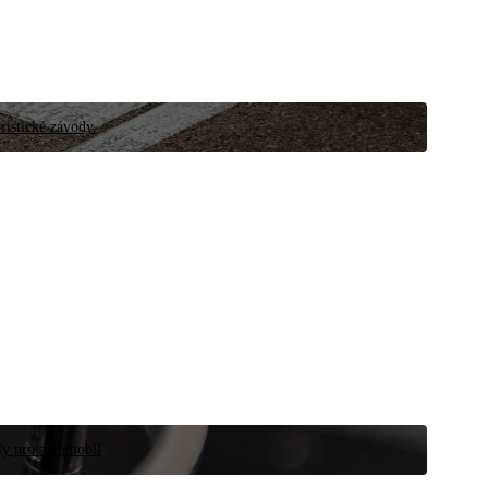
ristické závody.
íly pro automobil