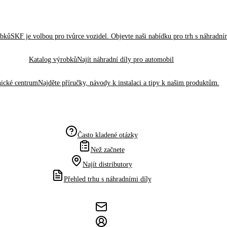
obků
SKF je volbou pro tvůrce vozidel. Objevte naši nabídku pro trh s náhradním
Katalog výrobků
Najít náhradní díly pro automobil
ické centrum
Najděte příručky, návody k instalaci a tipy k našim produktům.
Často kladené otázky
Než začnete
Najít distributory
Přehled trhu s náhradními díly