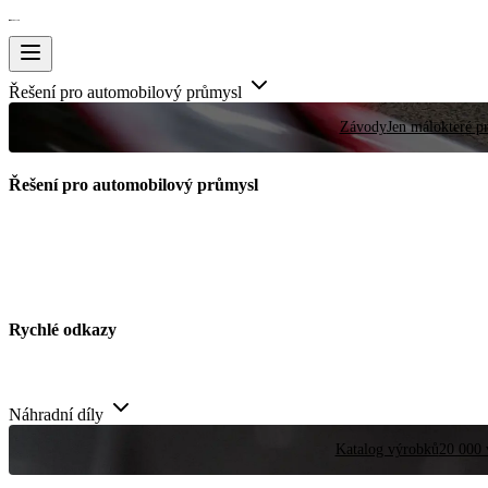
Řešení pro automobilový průmysl
Závody
Jen málokteré pr
Řešení pro automobilový průmysl
Rychlé odkazy
Náhradní díly
Katalog výrobků
20 000 