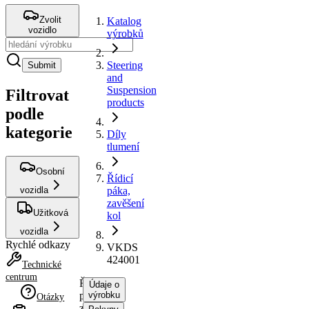
Zvolit
Katalog
vozidlo
výrobků
Steering
Submit
and
Suspension
Filtrovat
products
podle
kategorie
Díly
tlumení
Osobní
Řídicí
vozidla
páka,
zavěšení
Užitková
kol
vozidla
Rychlé odkazy
VKDS
424001
Technické
centrum
Řídicí
Údaje o
páka,
výrobku
Otázky
zavěšení