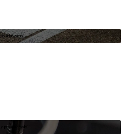
ristické závody.
íly pro automobil