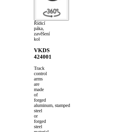
Řídicí
páka,
zavěšení
kol
VKDS
424001
Track
control
arms
are
made
of
forged
aluminum, stamped
steel
or
forged
steel
material.