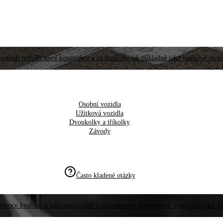
ostředí prověří nové konstrukce a technologie tak důkladně jako špičkové moto
Osobní vozidla
Užitková vozidla
Dvoukolky a tříkolky
Závody
Často kladené otázky
vysoce kvalitních náhradních dílů s celosvětovou dostupností. Najít náhradní d