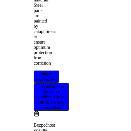
Steel
parts
are
painted
by
cataphoresis
to
ensure
optimum
protection
from
corrosion
Najít
distributora
Vyberte své
vozidlo a
ověřte, zda je
tento produkt
kompatibilní.
Bezpečnost
vozidla