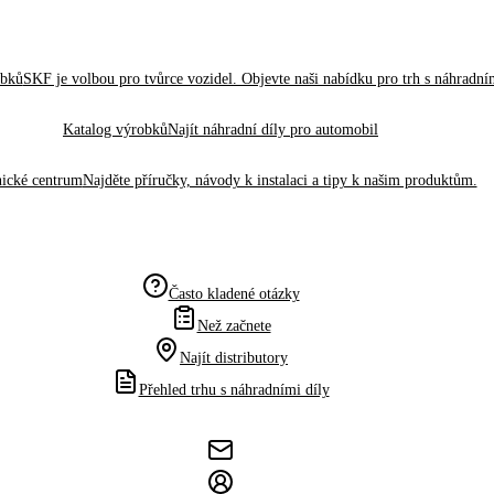
obků
SKF je volbou pro tvůrce vozidel. Objevte naši nabídku pro trh s náhradním
Katalog výrobků
Najít náhradní díly pro automobil
ické centrum
Najděte příručky, návody k instalaci a tipy k našim produktům.
Často kladené otázky
Než začnete
Najít distributory
Přehled trhu s náhradními díly