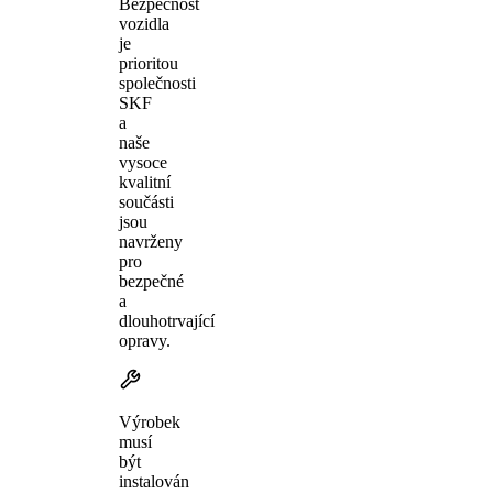
Bezpečnost
vozidla
je
prioritou
společnosti
SKF
a
naše
vysoce
kvalitní
součásti
jsou
navrženy
pro
bezpečné
a
dlouhotrvající
opravy.
Výrobek
musí
být
instalován