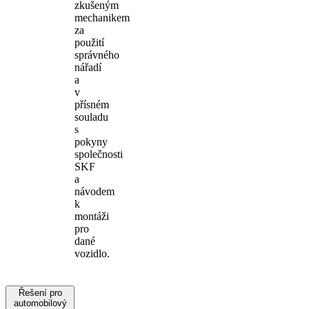
zkušeným
mechanikem
za
použití
správného
nářadí
a
v
přísném
souladu
s
pokyny
společnosti
SKF
a
návodem
k
montáži
pro
dané
vozidlo.
Řešení pro
automobilový