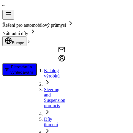
Řešení pro automobilový průmysl
Náhradní díly
Europe
Filtrování a
Katalog
vyhledávání
výrobků
Steering
and
Suspension
products
Díly
tlumení