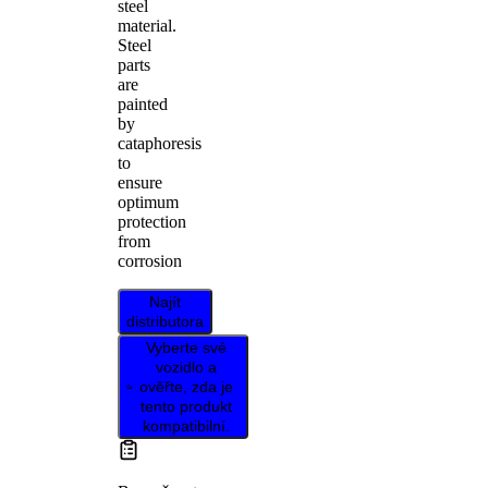
steel
material.
Steel
parts
are
painted
by
cataphoresis
to
ensure
optimum
protection
from
corrosion
Najít
distributora
Vyberte své
vozidlo a
ověřte, zda je
tento produkt
kompatibilní.