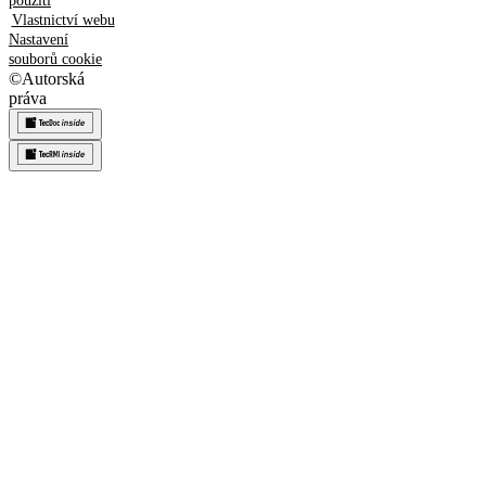
použití
Vlastnictví webu
Nastavení
souborů cookie
©
Autorská
práva