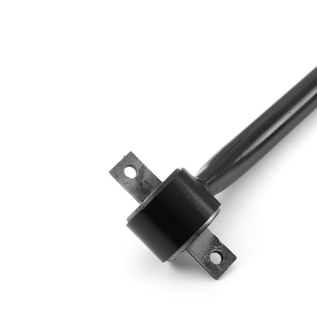
výrobek/info
nosného-/vodicího
2
kloubu
párová čísla
VKDS 422003
výrobku