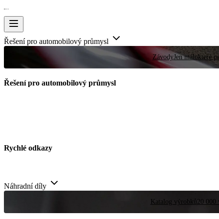
Řešení pro automobilový průmysl
Závody
Jen málokteré pr
Řešení pro automobilový průmysl
Rychlé odkazy
Náhradní díly
Katalog výrobků
20 000 