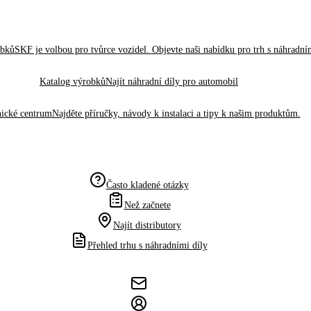
obků
SKF je volbou pro tvůrce vozidel. Objevte naši nabídku pro trh s náhradním
Katalog výrobků
Najít náhradní díly pro automobil
ické centrum
Najděte příručky, návody k instalaci a tipy k našim produktům.
Často kladené otázky
Než začnete
Najít distributory
Přehled trhu s náhradními díly