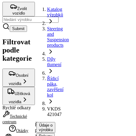
Zvolit
Katalog
vozidlo
výrobků
Steering
Submit
and
Suspension
Filtrovat
products
podle
kategorie
Díly
tlumení
Osobní
Řídicí
vozidla
páka,
zavěšení
Užitková
kol
vozidla
Rychlé odkazy
VKDS
421047
Technické
centrum
Řídicí
Údaje o
páka,
výrobku
Otázky
zavěšení