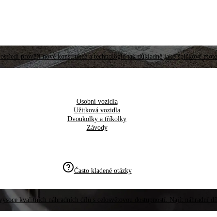
ostředí prověří nové konstrukce a technologie tak důkladně jako špičkové moto
Osobní vozidla
Užitková vozidla
Dvoukolky a tříkolky
Závody
Často kladené otázky
vysoce kvalitních náhradních dílů s celosvětovou dostupností. Najít náhradní d