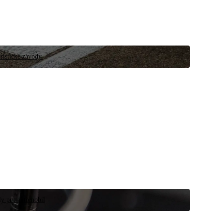
ristické závody.
íly pro automobil