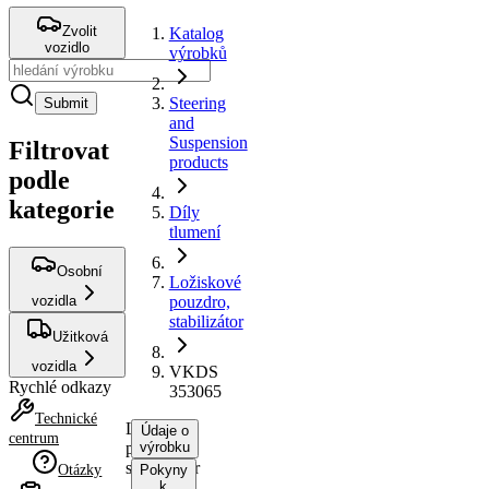
Zvolit
Katalog
vozidlo
výrobků
Steering
Submit
and
Suspension
Filtrovat
products
podle
kategorie
Díly
tlumení
Osobní
Ložiskové
vozidla
pouzdro,
stabilizátor
Užitková
vozidla
VKDS
Rychlé odkazy
353065
Technické
Ložiskové
Údaje o
centrum
pouzdro,
výrobku
stabilizátor
Otázky
Pokyny
k