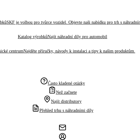
obků
SKF je volbou pro tvůrce vozidel. Objevte naši nabídku pro trh s náhradním
Katalog výrobků
Najít náhradní díly pro automobil
ické centrum
Najděte příručky, návody k instalaci a tipy k našim produktům.
Často kladené otázky
Než začnete
Najít distributory
Přehled trhu s náhradními díly