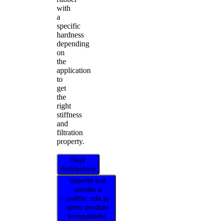
with
a
specific
hardness
depending
on
the
application
to
get
the
right
stiffness
and
filtration
property.
Najít
distributora
Vyberte své
vozidlo a
ověřte, zda je
tento produkt
kompatibilní.