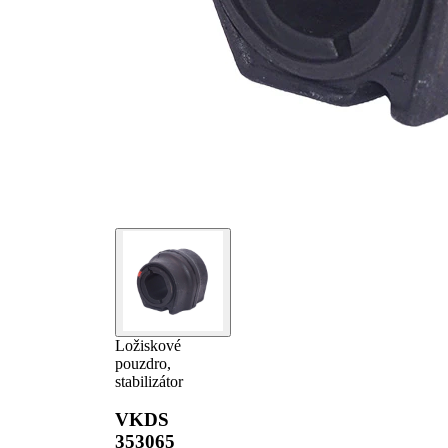
Ložiskové
pouzdro,
stabilizátor
VKDS
353065