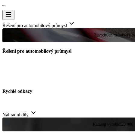
Řešení pro automobilový průmysl
Závody
Jen málokteré pr
Řešení pro automobilový průmysl
Rychlé odkazy
Náhradní díly
Katalog výrobků
20 000 