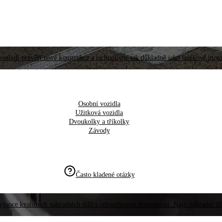
ostředí prověří nové konstrukce a technologie tak důkladně jako špičkové moto
Osobní vozidla
Užitková vozidla
Dvoukolky a tříkolky
Závody
Často kladené otázky
vysoce kvalitních náhradních dílů s celosvětovou dostupností. Najít náhradní d