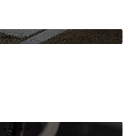
ristické závody.
íly pro automobil