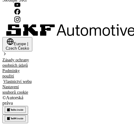
Europe
|
Czech
Česko
Zásady ochrany
osobních údajů
Podmínky
použití
Vlastnictví webu
Nastavení
souborů cookie
©
Autorská
práva