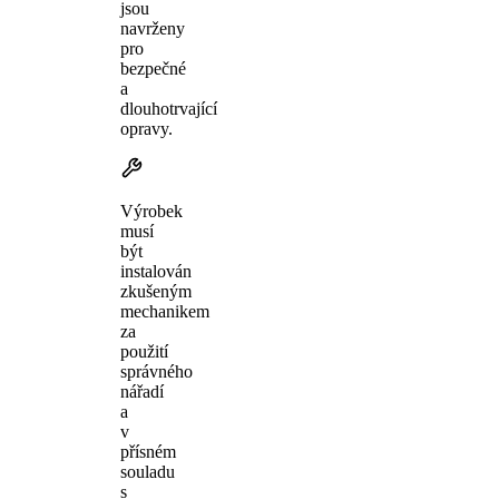
jsou
navrženy
pro
bezpečné
a
dlouhotrvající
opravy.
Výrobek
musí
být
instalován
zkušeným
mechanikem
za
použití
správného
nářadí
a
v
přísném
souladu
s