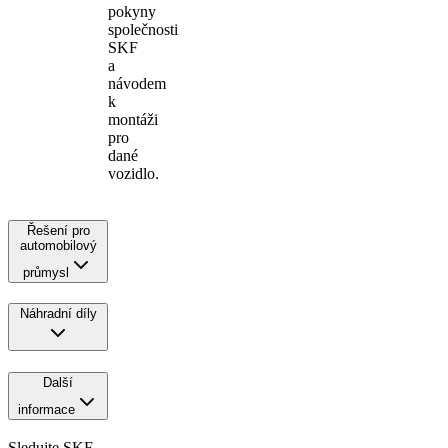
pokyny
společnosti
SKF
a
návodem
k
montáži
pro
dané
vozidlo.
Řešení pro
automobilový
průmysl
Náhradní díly
Další
informace
Sledujte SKF