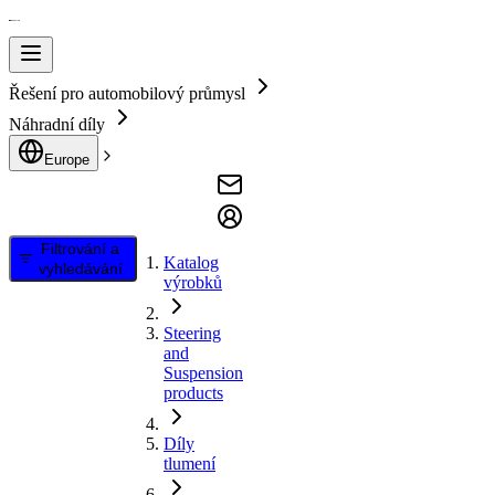
Řešení pro automobilový průmysl
Náhradní díly
Europe
Filtrování a
Katalog
vyhledávání
výrobků
Steering
and
Suspension
products
Díly
tlumení