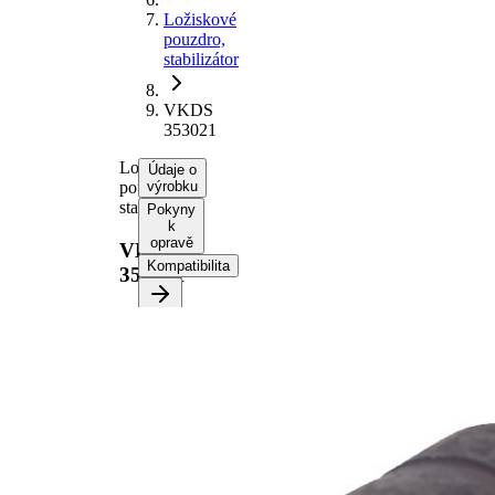
Ložiskové
pouzdro,
stabilizátor
VKDS
353021
Ložiskové
Údaje o
pouzdro,
výrobku
stabilizátor
Pokyny
k
opravě
VKDS
Kompatibilita
353021
Informace o
výrobku
Vlastnost
Hodnota
Délka
44 mm
Výška
39 mm
vnitřní
22 mm
průměr
Vnější
34 mm