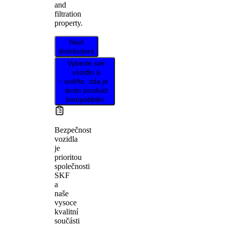
and
filtration
property.
Najít
distributora
Vyberte své
vozidlo a
ověřte, zda je
tento produkt
kompatibilní.
Bezpečnost
vozidla
je
prioritou
společnosti
SKF
a
naše
vysoce
kvalitní
součásti