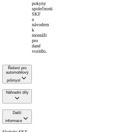
pokyny
společnosti
SKF
a
návodem
k
montáži
pro
dané
vozidlo.
Řešení pro
automobilový
průmysl
Náhradní díly
Další
informace
Sledujte SKF