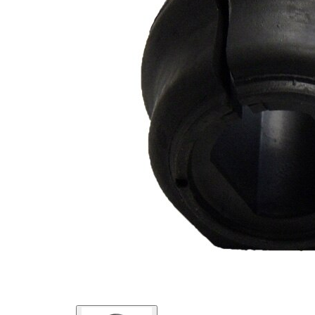
průměr
Vnější
45,5 mm
průměr