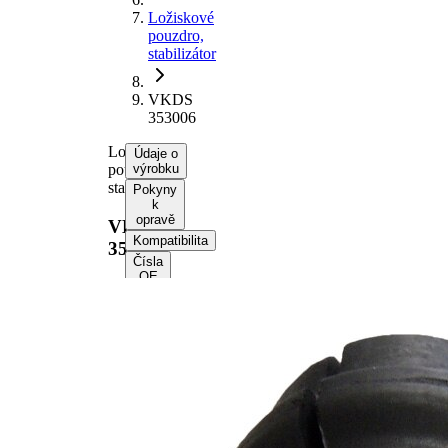
Ložiskové
pouzdro,
stabilizátor
VKDS
353006
Ložiskové
Údaje o
pouzdro,
výrobku
stabilizátor
Pokyny
k
opravě
VKDS
Kompatibilita
353006
Čísla
OE
Informace o
výrobku
Vlastnost
Hodnota
Délka
50,2 mm
Výška
46 mm
vnitřní
22 mm