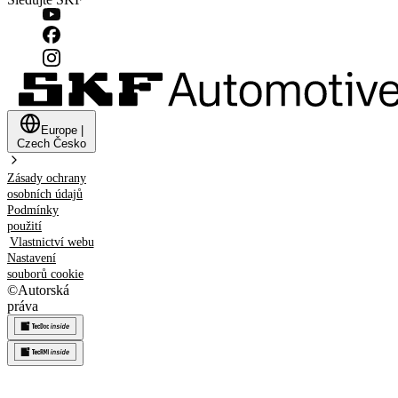
Europe
|
Czech
Česko
Zásady ochrany
osobních údajů
Podmínky
použití
Vlastnictví webu
Nastavení
souborů cookie
©
Autorská
práva