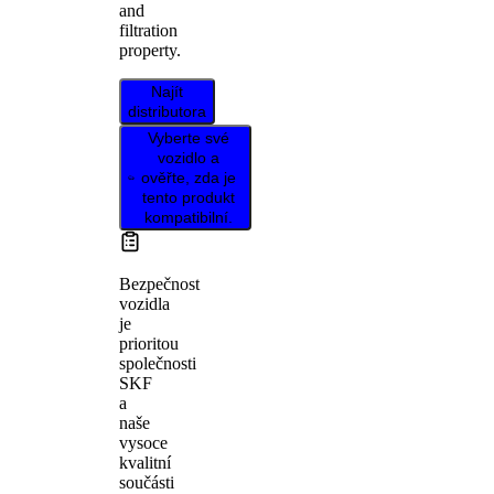
and
filtration
property.
Najít
distributora
Vyberte své
vozidlo a
ověřte, zda je
tento produkt
kompatibilní.
Bezpečnost
vozidla
je
prioritou
společnosti
SKF
a
naše
vysoce
kvalitní
součásti