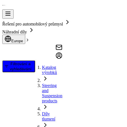
Řešení pro automobilový průmysl
Náhradní díly
Europe
Filtrování a
Katalog
vyhledávání
výrobků
Steering
and
Suspension
products
Díly
tlumení