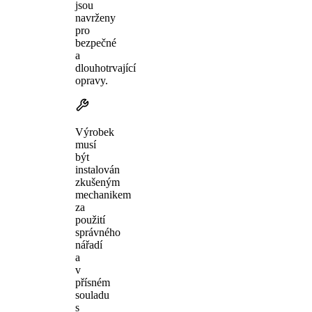
jsou
navrženy
pro
bezpečné
a
dlouhotrvající
opravy.
Výrobek
musí
být
instalován
zkušeným
mechanikem
za
použití
správného
nářadí
a
v
přísném
souladu
s