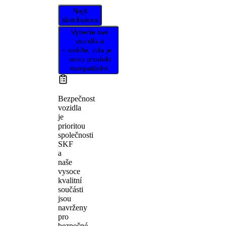
Najít
distributora
Vyberte své
vozidlo a
ověřte, zda je
tento produkt
kompatibilní.
Bezpečnost
vozidla
je
prioritou
společnosti
SKF
a
naše
vysoce
kvalitní
součásti
jsou
navrženy
pro
bezpečné