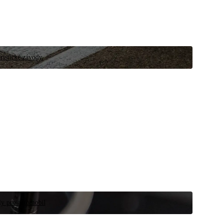
ristické závody.
íly pro automobil