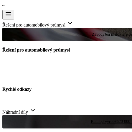
Řešení pro automobilový průmysl
Závody
Jen málokteré pr
Řešení pro automobilový průmysl
Rychlé odkazy
Náhradní díly
Katalog výrobků
20 000 