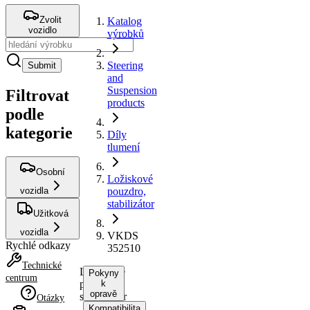
Zvolit
Katalog
vozidlo
výrobků
Steering
Submit
and
Suspension
Filtrovat
products
podle
kategorie
Díly
tlumení
Osobní
Ložiskové
vozidla
pouzdro,
stabilizátor
Užitková
vozidla
VKDS
Rychlé odkazy
352510
Technické
Ložiskové
Pokyny
centrum
pouzdro,
k
opravě
stabilizátor
Otázky
Kompatibilita