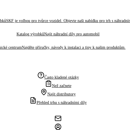
obků
SKF je volbou pro tvůrce vozidel. Objevte naši nabídku pro trh s náhradním
Katalog výrobků
Najít náhradní díly pro automobil
ické centrum
Najděte příručky, návody k instalaci a tipy k našim produktům.
Často kladené otázky
Než začnete
Najít distributory
Přehled trhu s náhradními díly