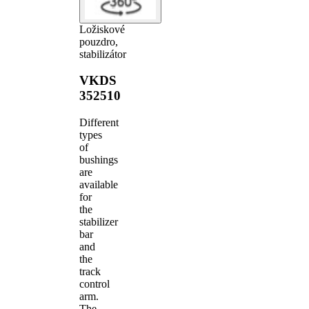
Ložiskové
pouzdro,
stabilizátor
VKDS
352510
Different
types
of
bushings
are
available
for
the
stabilizer
bar
and
the
track
control
arm.
The