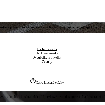
ostředí prověří nové konstrukce a technologie tak důkladně jako špičkové moto
Osobní vozidla
Užitková vozidla
Dvoukolky a tříkolky
Závody
Často kladené otázky
vysoce kvalitních náhradních dílů s celosvětovou dostupností. Najít náhradní d