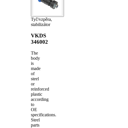
Tyč/vzpěra,
stabilizátor
VKDS
346002
The
body
is
made
of
steel
or
reinforced
plastic
according
to
OE
specifications.
Steel
parts