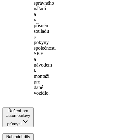
správného
nářadí
a
v
přísném
souladu
s
pokyny
společnosti
SKF
a
návodem
k
montáži
pro
dané
vozidlo.
Řešení pro
automobilový
průmysl
Náhradní díly