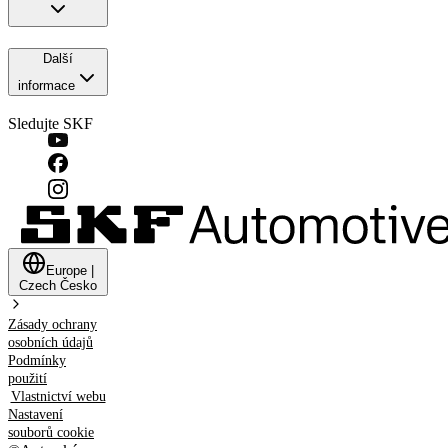
Další
informace
Sledujte SKF
Europe
|
Czech
Česko
Zásady ochrany
osobních údajů
Podmínky
použití
Vlastnictví webu
Nastavení
souborů cookie