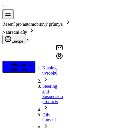
Řešení pro automobilový průmysl
Náhradní díly
Europe
Filtrování a
Katalog
vyhledávání
výrobků
Steering
and
Suspension
products
Díly
tlumení