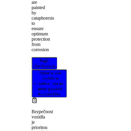
are
painted
by
cataphoresis
to
ensure
optimum
protection
from
corrosion
Najít
distributora
Vyberte své
vozidlo a
ověřte, zda je
tento produkt
kompatibilní.
Bezpečnost
vozidla
je
prioritou