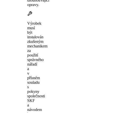
dlouhotrvající
opravy.
Výrobek
musí
být
instalován
zkušeným
mechanikem
za
použití
správného
nářadí
a
v
přísném
souladu
s
pokyny
společnosti
SKF
a
návodem