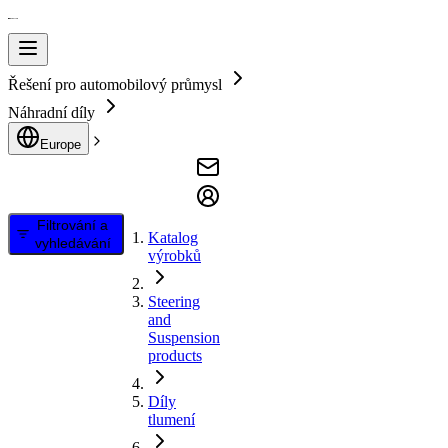
Řešení pro automobilový průmysl
Náhradní díly
Europe
Filtrování a
Katalog
vyhledávání
výrobků
Steering
and
Suspension
products
Díly
tlumení