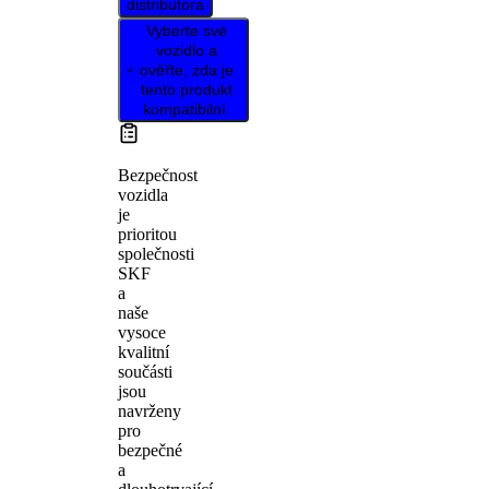
distributora
Vyberte své
vozidlo a
ověřte, zda je
tento produkt
kompatibilní.
Bezpečnost
vozidla
je
prioritou
společnosti
SKF
a
naše
vysoce
kvalitní
součásti
jsou
navrženy
pro
bezpečné
a