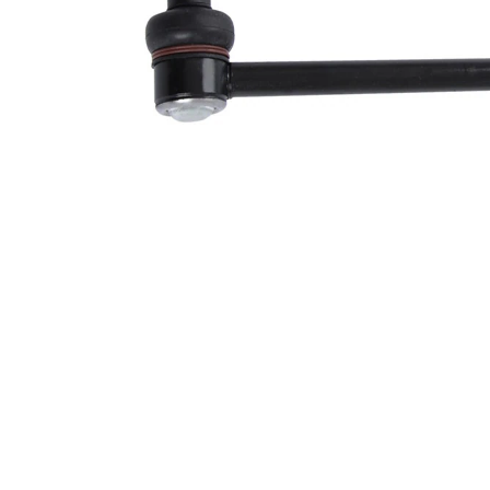
doplňkové
tukem
info