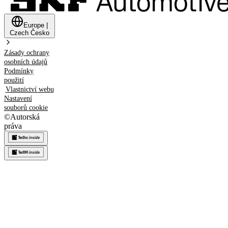
Europe
|
Czech
Česko
Zásady ochrany
osobních údajů
Podmínky
použití
Vlastnictví webu
Nastavení
souborů cookie
©
Autorská
práva