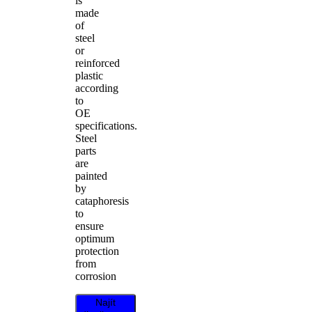
is
made
of
steel
or
reinforced
plastic
according
to
OE
specifications.
Steel
parts
are
painted
by
cataphoresis
to
ensure
optimum
protection
from
corrosion
Najít