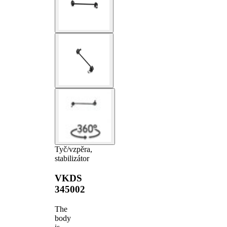
Tyč/vzpěra,
stabilizátor
VKDS
345002
The
body