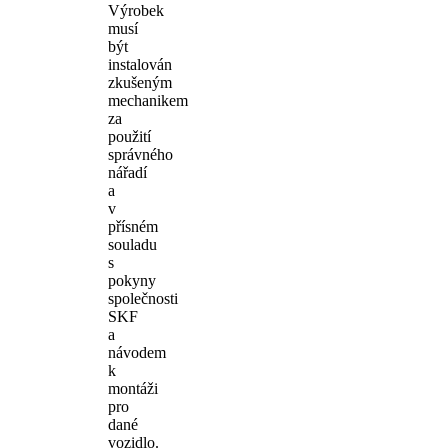
Výrobek
musí
být
instalován
zkušeným
mechanikem
za
použití
správného
nářadí
a
v
přísném
souladu
s
pokyny
společnosti
SKF
a
návodem
k
montáži
pro
dané
vozidlo.