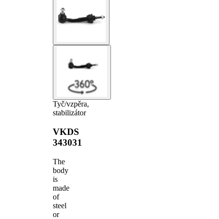
Tyč/vzpěra,
stabilizátor
VKDS
343031
The
body
is
made
of
steel
or