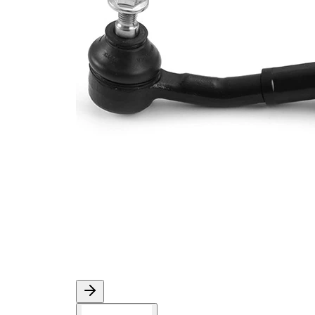
Rozměr
M10 x 1,25
závitu 1