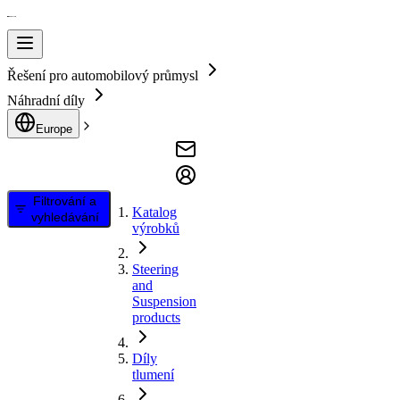
Řešení pro automobilový průmysl
Náhradní díly
Europe
Filtrování a
Katalog
vyhledávání
výrobků
Steering
and
Suspension
products
Díly
tlumení