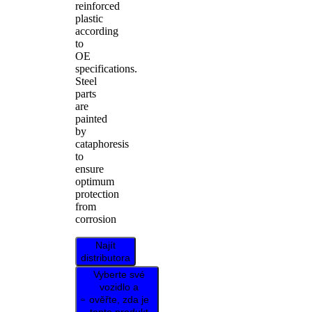
reinforced
plastic
according
to
OE
specifications.
Steel
parts
are
painted
by
cataphoresis
to
ensure
optimum
protection
from
corrosion
Najít
distributora
Vyberte své
vozidlo a
ověřte, zda je
tento produkt