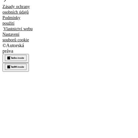
Zásady ochrany
osobních údajů
Podmínky
použití
Vlastnictví webu
Nastavení
souborů cookie
©
Autorská
práva