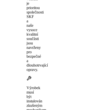
je
prioritou
společnosti
SKF
a
naše
vysoce
kvalitní
součásti
jsou
navrženy
pro
bezpečné
a
dlouhotrvající
opravy.
Výrobek
musí
být
instalován
zkušeným
mechanikem