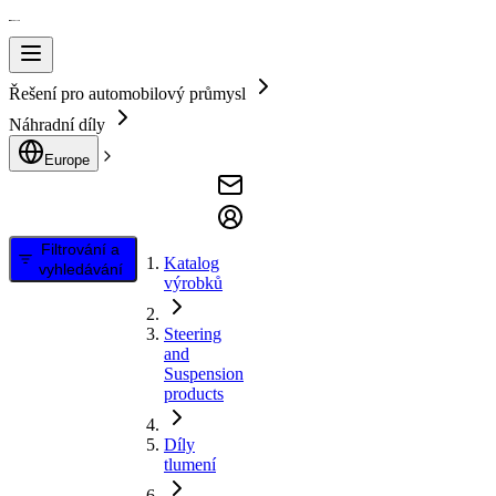
Řešení pro automobilový průmysl
Náhradní díly
Europe
Filtrování a
Katalog
vyhledávání
výrobků
Steering
and
Suspension
products
Díly
tlumení