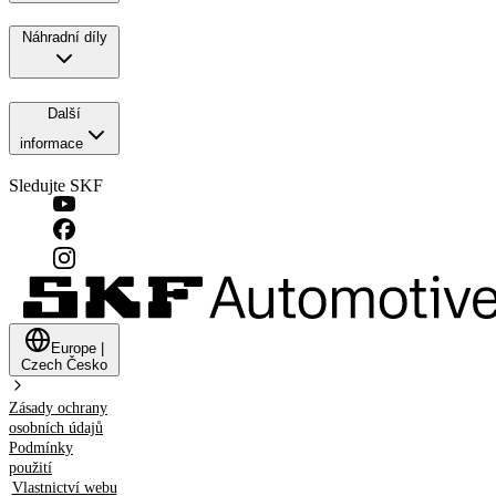
Náhradní díly
Další
informace
Sledujte SKF
Europe
|
Czech
Česko
Zásady ochrany
osobních údajů
Podmínky
použití
Vlastnictví webu