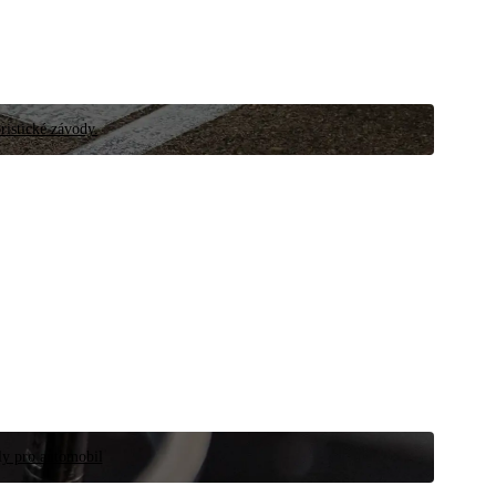
ristické závody.
íly pro automobil