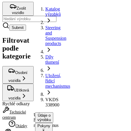
Zvolit
Katalog
vozidlo
výrobků
Steering
Submit
and
Suspension
Filtrovat
products
podle
kategorie
Díly
tlumení
Osobní
Uložení,
vozidla
řídicí
mechanismus
Užitková
vozidla
VKDS
Rychlé odkazy
338900
Technické
Uložení,
Údaje o
centrum
řídicí
výrobku
mechanismus
Otázky
Pokyny
k