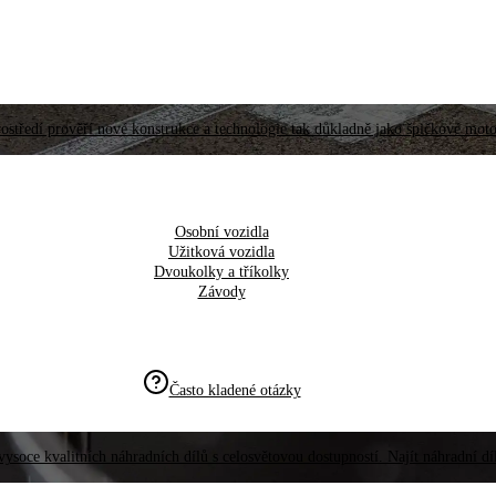
ostředí prověří nové konstrukce a technologie tak důkladně jako špičkové moto
Osobní vozidla
Užitková vozidla
Dvoukolky a tříkolky
Závody
Často kladené otázky
vysoce kvalitních náhradních dílů s celosvětovou dostupností. Najít náhradní d