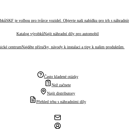
obků
SKF je volbou pro tvůrce vozidel. Objevte naši nabídku pro trh s náhradním
Katalog výrobků
Najít náhradní díly pro automobil
ické centrum
Najděte příručky, návody k instalaci a tipy k našim produktům.
Často kladené otázky
Než začnete
Najít distributory
Přehled trhu s náhradními díly