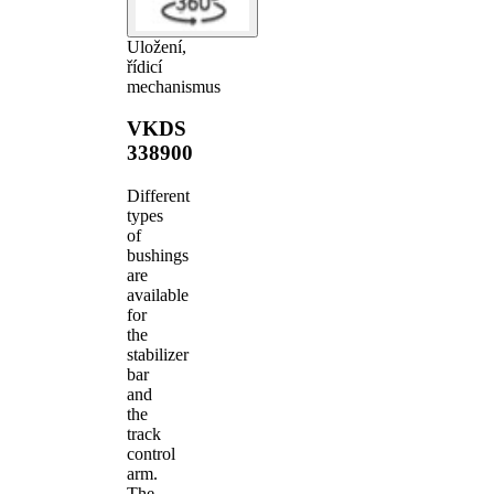
Uložení,
řídicí
mechanismus
VKDS
338900
Different
types
of
bushings
are
available
for
the
stabilizer
bar
and
the
track
control
arm.
The