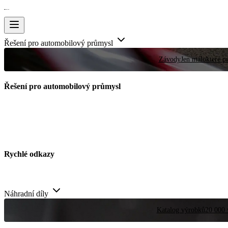
Řešení pro automobilový průmysl
Závody
Jen málokteré pr
Řešení pro automobilový průmysl
Rychlé odkazy
Náhradní díly
Katalog výrobků
20 000 