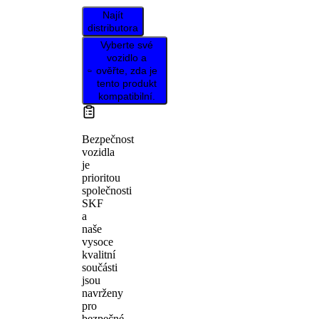
Najít
distributora
Vyberte své
vozidlo a
ověřte, zda je
tento produkt
kompatibilní.
Bezpečnost
vozidla
je
prioritou
společnosti
SKF
a
naše
vysoce
kvalitní
součásti
jsou
navrženy
pro
bezpečné