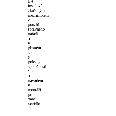
být
instalován
zkušeným
mechanikem
za
použití
správného
nářadí
a
v
přísném
souladu
s
pokyny
společnosti
SKF
a
návodem
k
montáži
pro
dané
vozidlo.