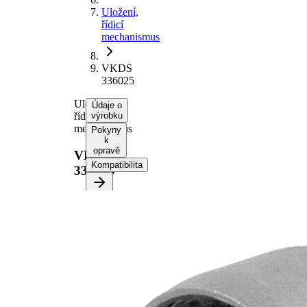
Uložení,
řídicí
mechanismus
VKDS
336025
Uložení,
Údaje o
řídicí
výrobku
mechanismus
Pokyny
k
opravě
VKDS
Kompatibilita
336025
Informace o
výrobku
Vlastnost
Hodnota
Výška
50 mm
vnitřní
14,2 mm
průměr
Vnější
53,25
průměr
mm