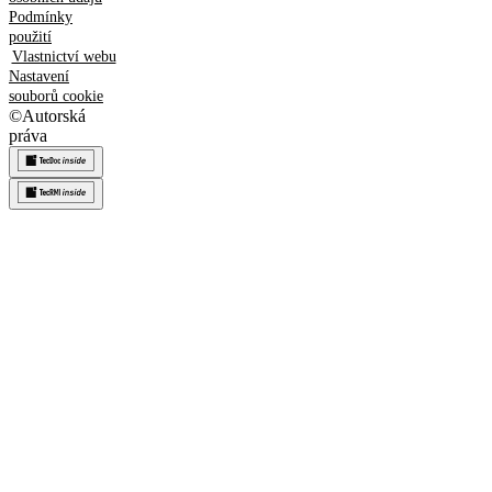
Podmínky
použití
Vlastnictví webu
Nastavení
souborů cookie
©
Autorská
práva