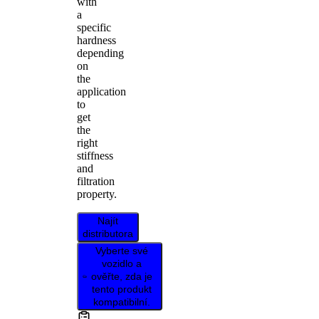
with
a
specific
hardness
depending
on
the
application
to
get
the
right
stiffness
and
filtration
property.
Najít
distributora
Vyberte své
vozidlo a
ověřte, zda je
tento produkt
kompatibilní.