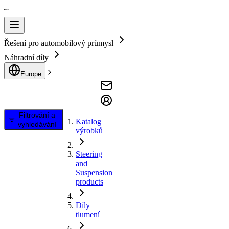
Řešení pro automobilový průmysl
Náhradní díly
Europe
Filtrování a
Katalog
vyhledávání
výrobků
Steering
and
Suspension
products
Díly
tlumení