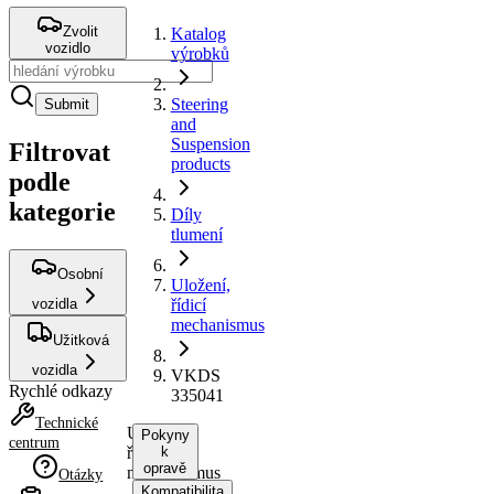
Zvolit
Katalog
vozidlo
výrobků
Steering
Submit
and
Suspension
Filtrovat
products
podle
kategorie
Díly
tlumení
Osobní
Uložení,
vozidla
řídicí
mechanismus
Užitková
vozidla
VKDS
Rychlé odkazy
335041
Technické
Uložení,
Pokyny
centrum
řídicí
k
opravě
mechanismus
Otázky
Kompatibilita