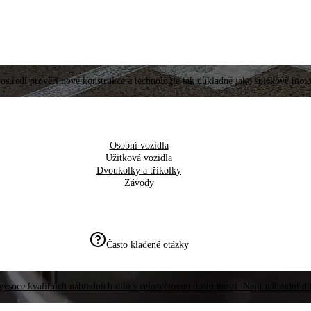
ostředí prověří nové konstrukce a technologie tak důkladně jako špičkové moto
Osobní vozidla
Užitková vozidla
Dvoukolky a tříkolky
Závody
Často kladené otázky
vysoce kvalitních náhradních dílů s celosvětovou dostupností. Najít náhradní d