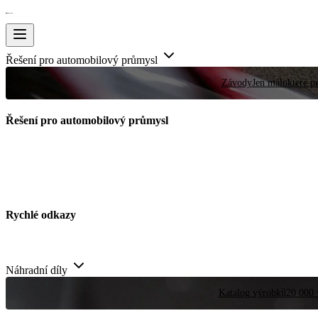
Řešení pro automobilový průmysl
Závody
Jen málokteré pr
Řešení pro automobilový průmysl
Rychlé odkazy
Náhradní díly
Katalog výrobků
20 000 