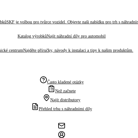
obků
SKF je volbou pro tvůrce vozidel. Objevte naši nabídku pro trh s náhradním
Katalog výrobků
Najít náhradní díly pro automobil
ické centrum
Najděte příručky, návody k instalaci a tipy k našim produktům.
Často kladené otázky
Než začnete
Najít distributory
Přehled trhu s náhradními díly