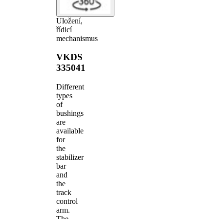
Uložení,
řídicí
mechanismus
VKDS
335041
Different
types
of
bushings
are
available
for
the
stabilizer
bar
and
the
track
control
arm.
The