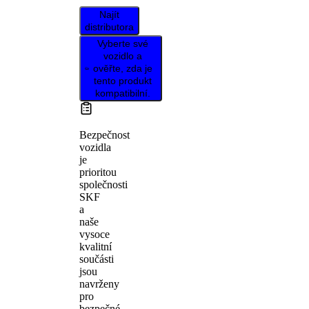
Najít
distributora
Vyberte své
vozidlo a
ověřte, zda je
tento produkt
kompatibilní.
Bezpečnost
vozidla
je
prioritou
společnosti
SKF
a
naše
vysoce
kvalitní
součásti
jsou
navrženy
pro
bezpečné