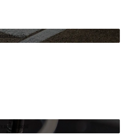
ristické závody.
íly pro automobil