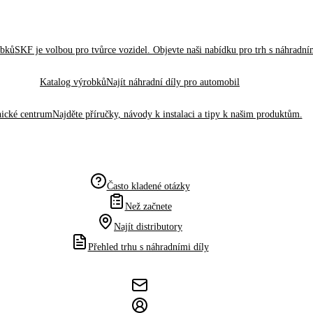
obků
SKF je volbou pro tvůrce vozidel. Objevte naši nabídku pro trh s náhradním
Katalog výrobků
Najít náhradní díly pro automobil
ické centrum
Najděte příručky, návody k instalaci a tipy k našim produktům.
Často kladené otázky
Než začnete
Najít distributory
Přehled trhu s náhradními díly