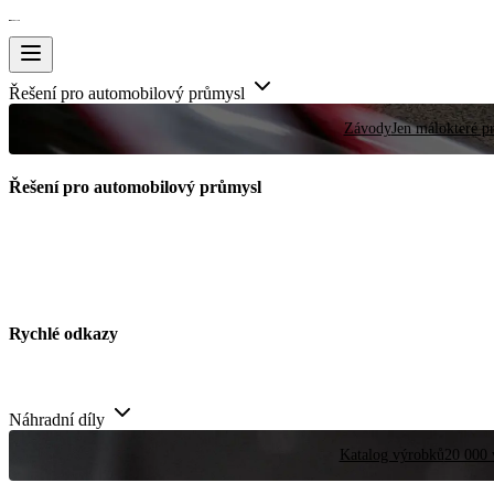
Řešení pro automobilový průmysl
Závody
Jen málokteré pr
Řešení pro automobilový průmysl
Rychlé odkazy
Náhradní díly
Katalog výrobků
20 000 