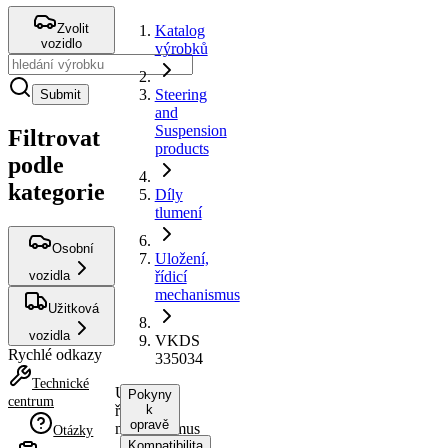
Zvolit
Katalog
vozidlo
výrobků
Steering
Submit
and
Suspension
Filtrovat
products
podle
kategorie
Díly
tlumení
Osobní
Uložení,
vozidla
řídicí
mechanismus
Užitková
vozidla
VKDS
Rychlé odkazy
335034
Technické
Uložení,
Pokyny
centrum
řídicí
k
opravě
mechanismus
Otázky
Kompatibilita