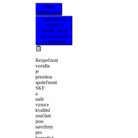
Najít
distributora
Vyberte své
vozidlo a
ověřte, zda je
tento produkt
kompatibilní.
Bezpečnost
vozidla
je
prioritou
společnosti
SKF
a
naše
vysoce
kvalitní
součásti
jsou
navrženy
pro
bezpečné