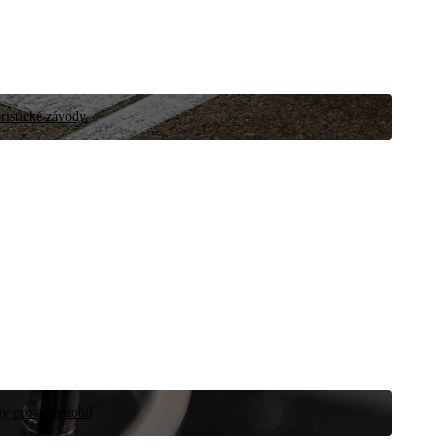
ristické závody.
íly pro automobil