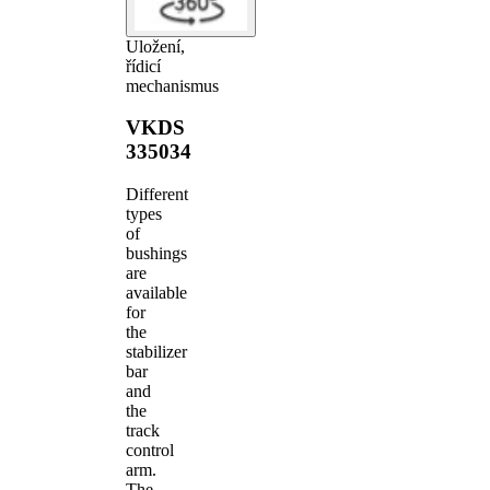
Uložení,
řídicí
mechanismus
VKDS
335034
Different
types
of
bushings
are
available
for
the
stabilizer
bar
and
the
track
control
arm.
The