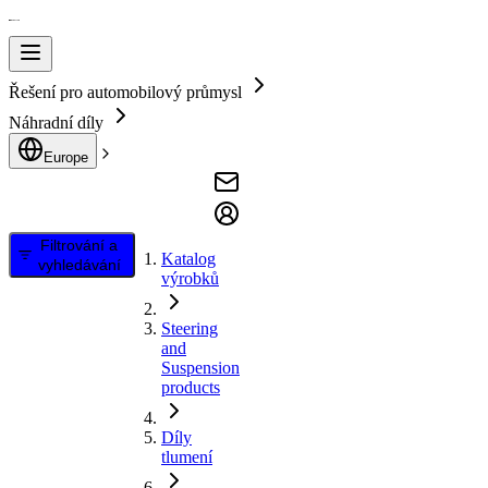
Řešení pro automobilový průmysl
Náhradní díly
Europe
Filtrování a
Katalog
vyhledávání
výrobků
Steering
and
Suspension
products
Díly
tlumení