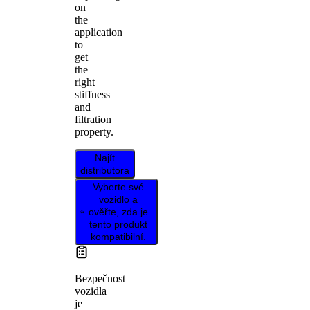
on
the
application
to
get
the
right
stiffness
and
filtration
property.
Najít
distributora
Vyberte své
vozidlo a
ověřte, zda je
tento produkt
kompatibilní.
Bezpečnost
vozidla
je