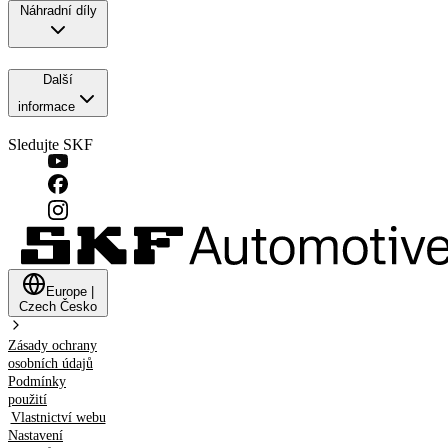
Náhradní díly
Další
informace
Sledujte SKF
Europe
|
Czech
Česko
Zásady ochrany
osobních údajů
Podmínky
použití
Vlastnictví webu
Nastavení