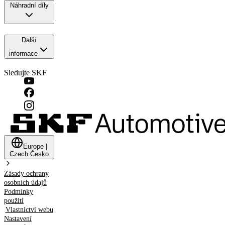
Náhradní díly
Další
informace
Sledujte SKF
Europe
|
Czech
Česko
Zásady ochrany
osobních údajů
Podmínky
použití
Vlastnictví webu
Nastavení