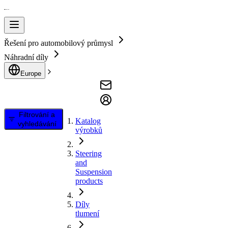
Řešení pro automobilový průmysl
Náhradní díly
Europe
Filtrování a
Katalog
vyhledávání
výrobků
Steering
and
Suspension
products
Díly
tlumení