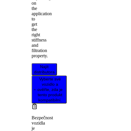
on
the
application
to
get
the
right
stiffness
and
filtration
property.
Najít
distributora
Vyberte své
vozidlo a
ověřte, zda je
tento produkt
kompatibilní.
Bezpečnost
vozidla
je