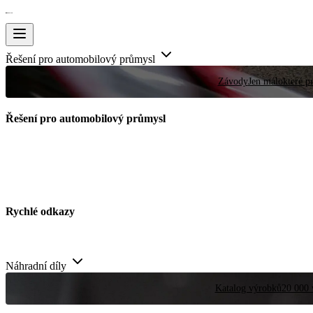
Řešení pro automobilový průmysl
Závody
Jen málokteré pr
Řešení pro automobilový průmysl
Rychlé odkazy
Náhradní díly
Katalog výrobků
20 000 