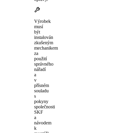
Výrobek
musí
být
instalován
zkušeným
mechanikem
za
použití
správného
nářadí
a
v
přísném
souladu
s
pokyny
společnosti
SKF
a
návodem
k