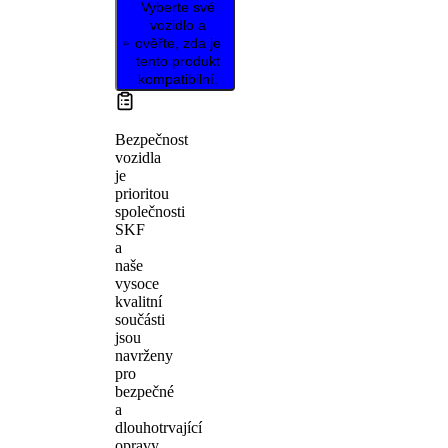
Vyberte své
vozidlo a
ověřte, zda je
tento produkt
kompatibilní.
Bezpečnost
vozidla
je
prioritou
společnosti
SKF
a
naše
vysoce
kvalitní
součásti
jsou
navrženy
pro
bezpečné
a
dlouhotrvající
opravy.