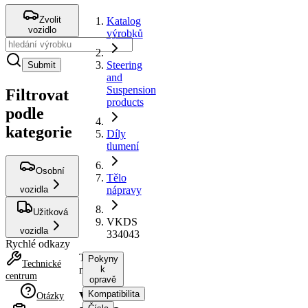
Zvolit
Katalog
vozidlo
výrobků
Steering
Submit
and
Suspension
Filtrovat
products
podle
kategorie
Díly
tlumení
Osobní
Tělo
vozidla
nápravy
Užitková
VKDS
vozidla
334043
Rychlé odkazy
Tělo
Pokyny
Technické
nápravy
k
centrum
opravě
Kompatibilita
VKDS
Otázky