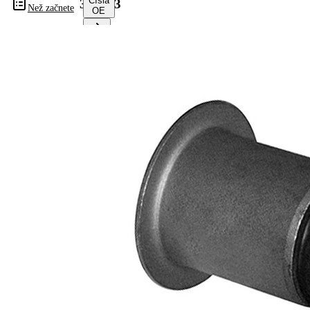
Čísla
334043
Než začnete
OE
Vyberte
své
vozidlo a
získejte
pokyny k
opravě