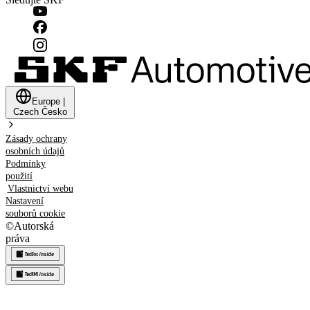
Europe
|
Czech
Česko
Zásady ochrany
osobních údajů
Podmínky
použití
Vlastnictví webu
Nastavení
souborů cookie
©
Autorská
práva