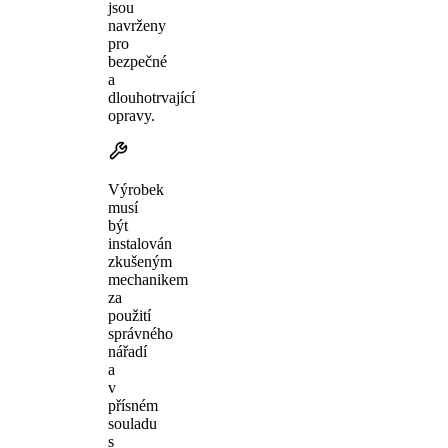
jsou
navrženy
pro
bezpečné
a
dlouhotrvající
opravy.
Výrobek
musí
být
instalován
zkušeným
mechanikem
za
použití
správného
nářadí
a
v
přísném
souladu
s