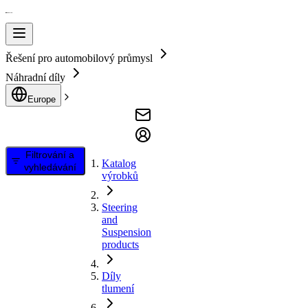
Řešení pro automobilový průmysl
Náhradní díly
Europe
Filtrování a
Katalog
vyhledávání
výrobků
Steering
and
Suspension
products
Díly
tlumení