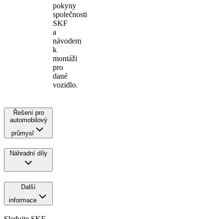
pokyny
společnosti
SKF
a
návodem
k
montáži
pro
dané
vozidlo.
Řešení pro
automobilový
průmysl
Náhradní díly
Další
informace
Sledujte SKF