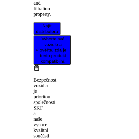
and
filtration
property.
Najít
distributora
Vyberte své
vozidlo a
ověřte, zda je
tento produkt
kompatibilní.
Bezpečnost
vozidla
je
prioritou
společnosti
SKF
a
naše
vysoce
kvalitní
součásti