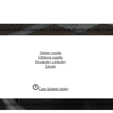
ostředí prověří nové konstrukce a technologie tak důkladně jako špičkové moto
Osobní vozidla
Užitková vozidla
Dvoukolky a tříkolky
Závody
Často kladené otázky
vysoce kvalitních náhradních dílů s celosvětovou dostupností. Najít náhradní d