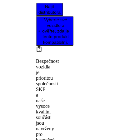
Najít
distributora
Vyberte své
vozidlo a
ověřte, zda je
tento produkt
kompatibilní.
Bezpečnost
vozidla
je
prioritou
společnosti
SKF
a
naše
vysoce
kvalitní
součásti
jsou
navrženy
pro
bezpečné