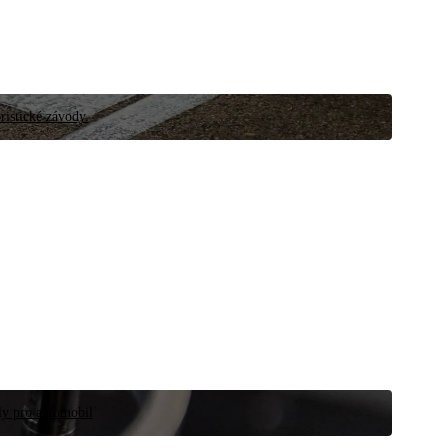
ristické závody.
íly pro automobil