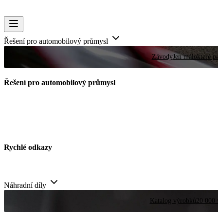
Řešení pro automobilový průmysl
Závody
Jen málokteré pr
Řešení pro automobilový průmysl
Rychlé odkazy
Náhradní díly
Katalog výrobků
20 000 