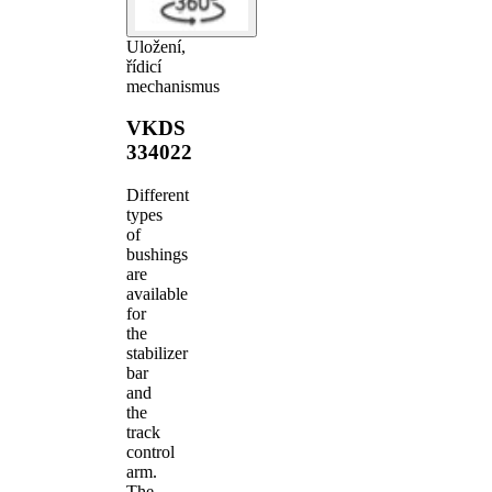
Uložení,
řídicí
mechanismus
VKDS
334022
Different
types
of
bushings
are
available
for
the
stabilizer
bar
and
the
track
control
arm.
The