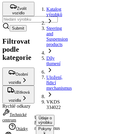
Zvolit
Katalog
vozidlo
výrobků
Steering
Submit
and
Suspension
Filtrovat
products
podle
kategorie
Díly
tlumení
Osobní
Uložení,
vozidla
řídicí
mechanismus
Užitková
vozidla
VKDS
Rychlé odkazy
334022
Technické
Uložení,
Údaje o
centrum
řídicí
výrobku
mechanismus
Otázky
Pokyny
k