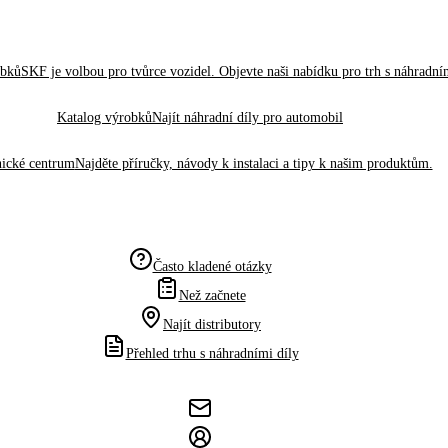
obků
SKF je volbou pro tvůrce vozidel. Objevte naši nabídku pro trh s náhradním
Katalog výrobků
Najít náhradní díly pro automobil
ické centrum
Najděte příručky, návody k instalaci a tipy k našim produktům.
Často kladené otázky
Než začnete
Najít distributory
Přehled trhu s náhradními díly