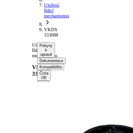
Uložení,
řídicí
mechanismus
VKDS
333088
Uložení,
Pokyny
řídicí
k
opravě
mechanismus
Dokumentace
VKDS
Kompatibilita
333088
Čísla
OE
Vyberte
své
vozidlo a
získejte
pokyny k
opravě