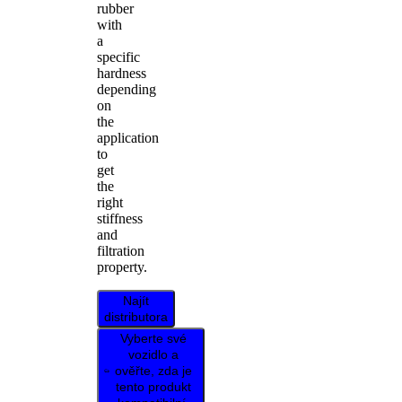
rubber
with
a
specific
hardness
depending
on
the
application
to
get
the
right
stiffness
and
filtration
property.
Najít
distributora
Vyberte své
vozidlo a
ověřte, zda je
tento produkt