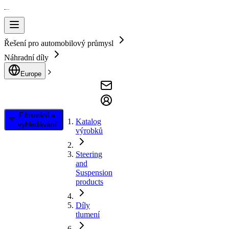
Řešení pro automobilový průmysl
Náhradní díly
Europe
Filtrování a
Katalog
vyhledávání
výrobků
Steering
and
Suspension
products
Díly
tlumení