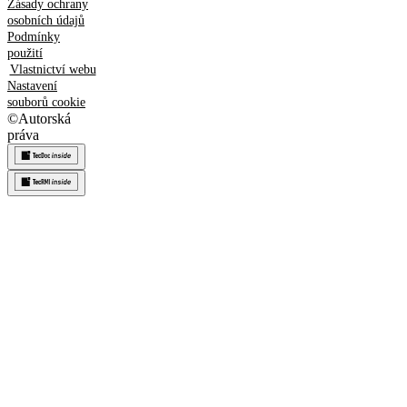
Zásady ochrany
osobních údajů
Podmínky
použití
Vlastnictví webu
Nastavení
souborů cookie
©
Autorská
práva