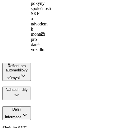
pokyny
společnosti
SKF
a
návodem
k
montáži
pro
dané
vozidlo.
Řešení pro
automobilový
průmysl
Náhradní díly
Další
informace
Sledujte SKF