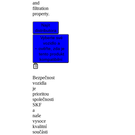
and
filtration
property.
Najít
distributora
Vyberte své
vozidlo a
ověřte, zda je
tento produkt
kompatibilní.
Bezpečnost
vozidla
je
prioritou
společnosti
SKF
a
naše
vysoce
kvalitní
součásti