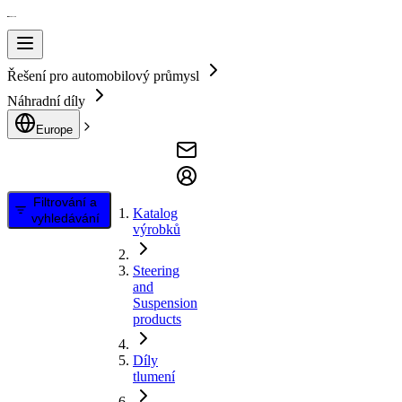
Řešení pro automobilový průmysl
Náhradní díly
Europe
Filtrování a
Katalog
vyhledávání
výrobků
Steering
and
Suspension
products
Díly
tlumení