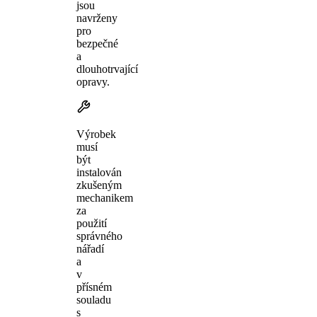
jsou
navrženy
pro
bezpečné
a
dlouhotrvající
opravy.
Výrobek
musí
být
instalován
zkušeným
mechanikem
za
použití
správného
nářadí
a
v
přísném
souladu
s