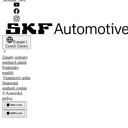
Europe
|
Czech
Česko
Zásady ochrany
osobních údajů
Podmínky
použití
Vlastnictví webu
Nastavení
souborů cookie
©
Autorská
práva