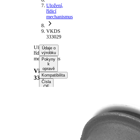
Uložení,
řídicí
mechanismus
VKDS
333029
Uložení,
Údaje o
řídicí
výrobku
mechanismus
Pokyny
k
opravě
VKDS
Kompatibilita
333029
Čísla
OE
Informace o
výrobku
Vlastnost
Hodnota
Výška
34 mm
vnitřní
10,2 mm
průměr