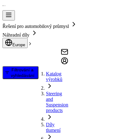
Řešení pro automobilový průmysl
Náhradní díly
Europe
Filtrování a
Katalog
vyhledávání
výrobků
Steering
and
Suspension
products
Díly
tlumení