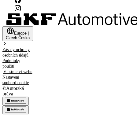
Europe
|
Czech
Česko
Zásady ochrany
osobních údajů
Podmínky
použití
Vlastnictví webu
Nastavení
souborů cookie
©
Autorská
práva