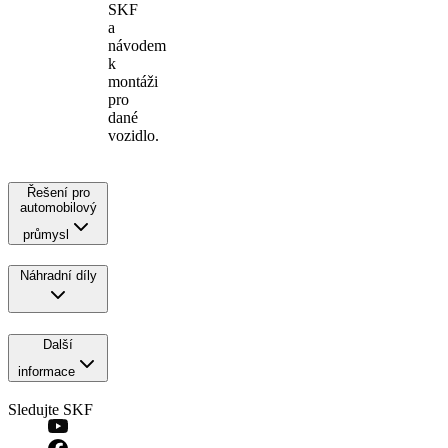
SKF
a
návodem
k
montáži
pro
dané
vozidlo.
Řešení pro
automobilový
průmysl
Náhradní díly
Další
informace
Sledujte SKF