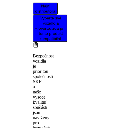
Najít
distributora
Vyberte své
vozidlo a
ověřte, zda je
tento produkt
kompatibilní.
Bezpečnost
vozidla
je
prioritou
společnosti
SKF
a
naše
vysoce
kvalitní
součásti
jsou
navrženy
pro
bezpečné