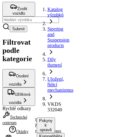
Zvolit
Katalog
vozidlo
výrobků
Steering
Submit
and
Suspension
Filtrovat
products
podle
kategorie
Díly
tlumení
Osobní
Uložení,
vozidla
řídicí
mechanismus
Užitková
vozidla
VKDS
Rychlé odkazy
332040
Technické
Uložení,
Pokyny
centrum
řídicí
k
opravě
mechanismus
Otázky
Kompatibilita