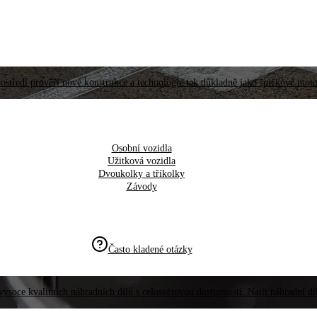
ostředí prověří nové konstrukce a technologie tak důkladně jako špičkové moto
Osobní vozidla
Užitková vozidla
Dvoukolky a tříkolky
Závody
Často kladené otázky
vysoce kvalitních náhradních dílů s celosvětovou dostupností. Najít náhradní d