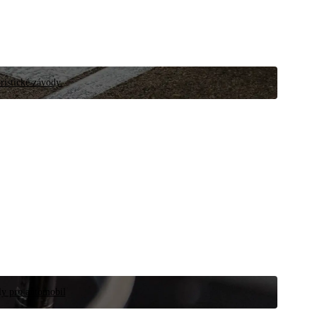
ristické závody.
íly pro automobil