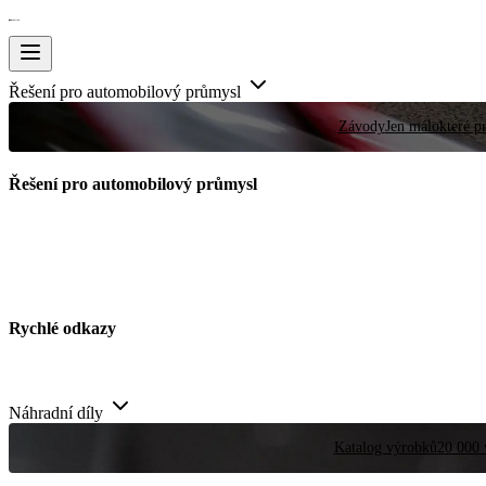
Řešení pro automobilový průmysl
Závody
Jen málokteré pr
Řešení pro automobilový průmysl
Rychlé odkazy
Náhradní díly
Katalog výrobků
20 000 