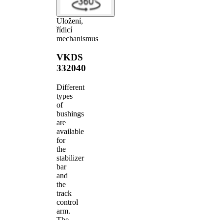
Uložení,
řídicí
mechanismus
VKDS
332040
Different
types
of
bushings
are
available
for
the
stabilizer
bar
and
the
track
control
arm.
The