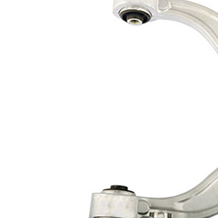
Typ
příčné
spojení
rameno
Doplňkový
se
výrobek/
syntetickým
doplňkové
tukem
info
párová
VKDS
čísla
328257 B
výrobku