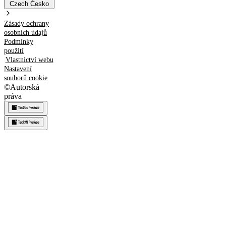
Czech
Česko
Zásady ochrany
osobních údajů
Podmínky
použití
Vlastnictví webu
Nastavení
souborů cookie
©
Autorská
práva