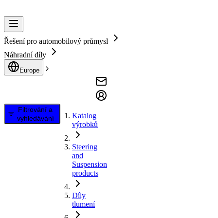
Řešení pro automobilový průmysl
Náhradní díly
Europe
Filtrování a
Katalog
vyhledávání
výrobků
Steering
and
Suspension
products
Díly
tlumení