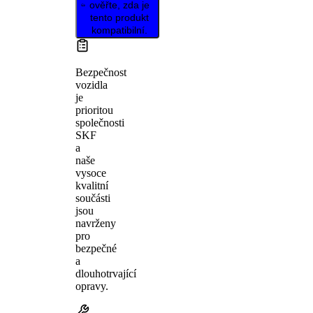
ověřte, zda je
tento produkt
kompatibilní.
Bezpečnost
vozidla
je
prioritou
společnosti
SKF
a
naše
vysoce
kvalitní
součásti
jsou
navrženy
pro
bezpečné
a
dlouhotrvající
opravy.