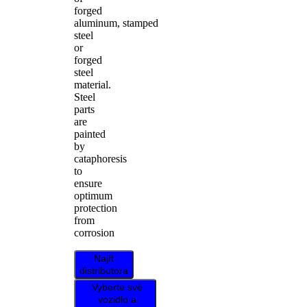
forged
aluminum, stamped
steel
or
forged
steel
material.
Steel
parts
are
painted
by
cataphoresis
to
ensure
optimum
protection
from
corrosion
Najít
distributora
Vyberte své
vozidlo a