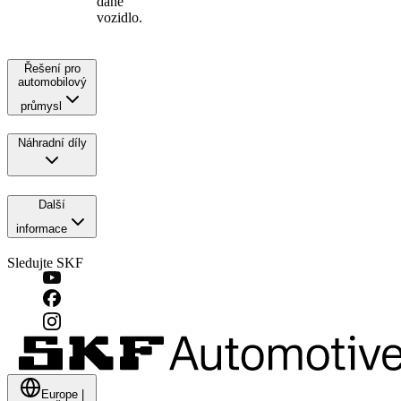
dané
vozidlo.
Řešení pro
automobilový
průmysl
Náhradní díly
Další
informace
Sledujte SKF
Europe
|