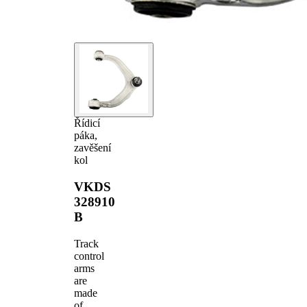
Řídicí
páka,
zavěšení
kol
VKDS
328910
B
Track
control
arms
are
made
of