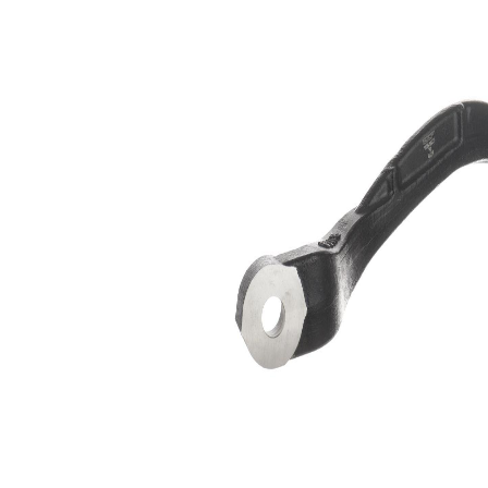
výrobek/info
nosného-/vodicího
2
kloubu
párová čísla
VKDS 328371
výrobku