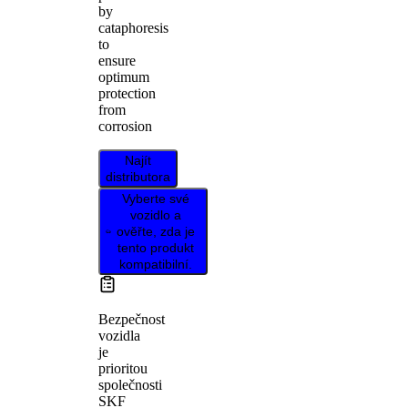
by
cataphoresis
to
ensure
optimum
protection
from
corrosion
Najít
distributora
Vyberte své
vozidlo a
ověřte, zda je
tento produkt
kompatibilní.
Bezpečnost
vozidla
je
prioritou
společnosti
SKF