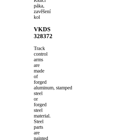
Řídicí
páka,
zavěšení
kol
VKDS
328372
Track
control
arms
are
made
of
forged
aluminum, stamped
steel
or
forged
steel
material.
Steel
parts
are
painted