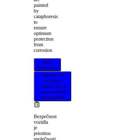
painted
by
cataphoresis
to
ensure
optimum
protection
from
corrosion
Najít
distributora
Vyberte své
vozidlo a
ověřte, zda je
tento produkt
kompatibilní.
Bezpečnost
vozidla
je
prioritou
společnosti