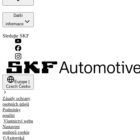
Další
informace
Sledujte SKF
Europe
|
Czech
Česko
Zásady ochrany
osobních údajů
Podmínky
použití
Vlastnictví webu
Nastavení
souborů cookie
©
Autorská