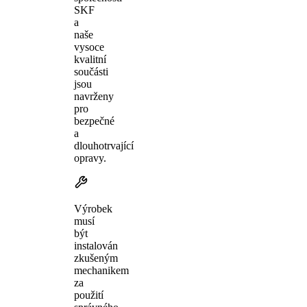
SKF
a
naše
vysoce
kvalitní
součásti
jsou
navrženy
pro
bezpečné
a
dlouhotrvající
opravy.
Výrobek
musí
být
instalován
zkušeným
mechanikem
za
použití