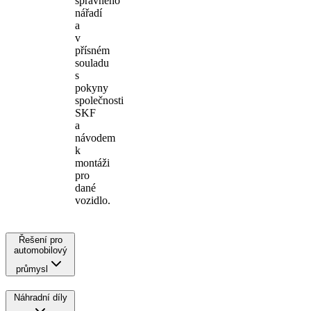
správného
nářadí
a
v
přísném
souladu
s
pokyny
společnosti
SKF
a
návodem
k
montáži
pro
dané
vozidlo.
Řešení pro
automobilový
průmysl
Náhradní díly