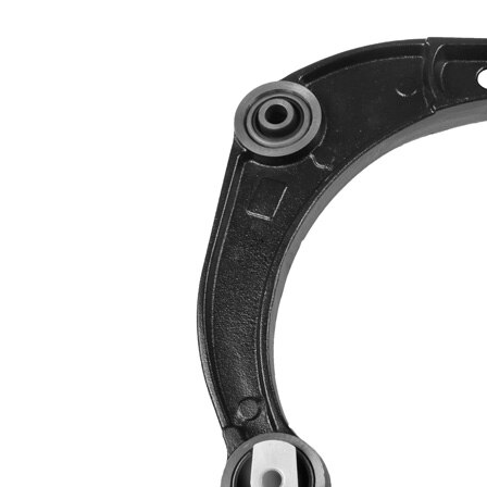
Doplňkový
se syntetickým
výrobek/
tukem
doplňkové info
s
Doplňující
nosným-/vodicím
výrobek/info 2
kloubem
Konstrukce/typ
trojúhelníkové
ramene
rameno
párová čísla
VKDS 326029
výrobku
B