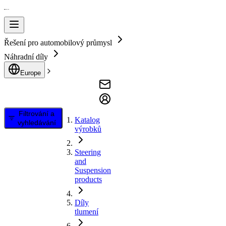
Řešení pro automobilový průmysl
Náhradní díly
Europe
Filtrování a
Katalog
vyhledávání
výrobků
Steering
and
Suspension
products
Díly
tlumení