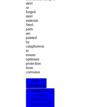
steel
or
forged
steel
material.
Steel
parts
are
painted
by
cataphoresis
to
ensure
optimum
protection
from
corrosion
Najít
distributora
Vyberte své
vozidlo a
ověřte, zda je
tento produkt