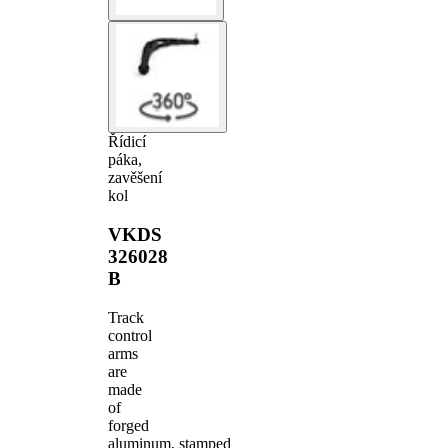
Řídicí
páka,
zavěšení
kol
VKDS
326028
B
Track
control
arms
are
made
of
forged
aluminum, stamped