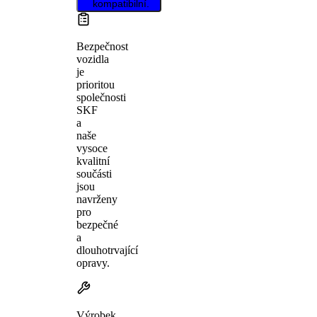
kompatibilní.
Bezpečnost
vozidla
je
prioritou
společnosti
SKF
a
naše
vysoce
kvalitní
součásti
jsou
navrženy
pro
bezpečné
a
dlouhotrvající
opravy.
Výrobek