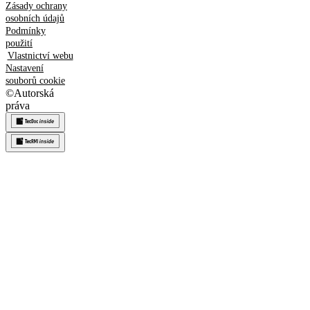
Zásady ochrany
osobních údajů
Podmínky
použití
Vlastnictví webu
Nastavení
souborů cookie
©
Autorská
práva