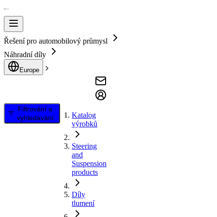
Řešení pro automobilový průmysl
Náhradní díly
Europe
Filtrování a
Katalog
vyhledávání
výrobků
Steering
and
Suspension
products
Díly
tlumení