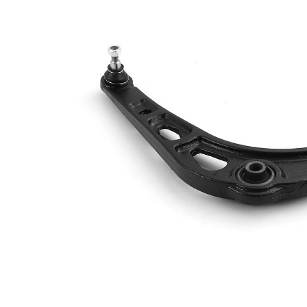
Doplňkový
se syntetickým
výrobek/
tukem
doplňkové info
s
Doplňující
nosným-/vodicím
výrobek/info 2
kloubem
Konstrukce/typ
trojúhelníkové
ramene
rameno
párová čísla
VKDS 326027
výrobku
B