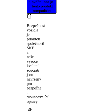
ověřte, zda je
tento produkt
kompatibilní.
Bezpečnost
vozidla
je
prioritou
společnosti
SKF
a
naše
vysoce
kvalitní
součásti
jsou
navrženy
pro
bezpečné
a
dlouhotrvající
opravy.