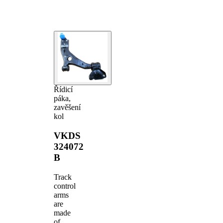
Řídicí
páka,
zavěšení
kol
VKDS
324072
B
Track
control
arms
are
made
of