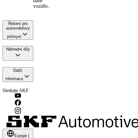
dané
vozidlo.
Řešení pro
automobilový
průmysl
Náhradní díly
Další
informace
Sledujte SKF
Europe
|