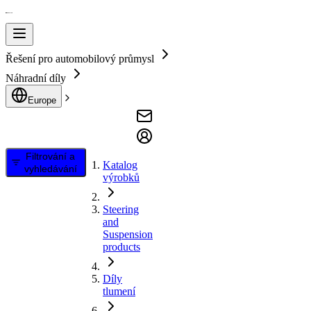
Řešení pro automobilový průmysl
Náhradní díly
Europe
Filtrování a
Katalog
vyhledávání
výrobků
Steering
and
Suspension
products
Díly
tlumení