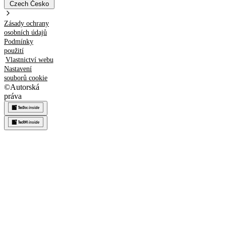
Czech
Česko
Zásady ochrany
osobních údajů
Podmínky
použití
Vlastnictví webu
Nastavení
souborů cookie
©
Autorská
práva