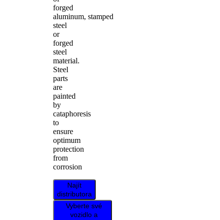
forged
aluminum, stamped
steel
or
forged
steel
material.
Steel
parts
are
painted
by
cataphoresis
to
ensure
optimum
protection
from
corrosion
Najít
distributora
Vyberte své
vozidlo a