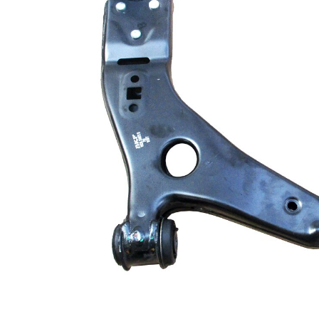
Doplňkový
výrobek/
se syntetickým
doplňkové
tukem
info
Doplňující
s
výrobek/info
nosným-/vodicím
2
kloubem
párová čísla
VKDS 324073
výrobku
B