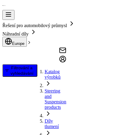
Řešení pro automobilový průmysl
Náhradní díly
Europe
Filtrování a
Katalog
vyhledávání
výrobků
Steering
and
Suspension
products
Díly
tlumení