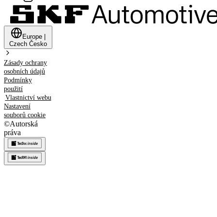
Europe
|
Czech
Česko
Zásady ochrany
osobních údajů
Podmínky
použití
Vlastnictví webu
Nastavení
souborů cookie
©
Autorská
práva