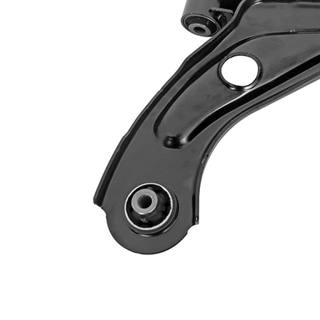
Typ spojení
příčné rameno
Doplňující
bez
výrobek/info
nosného-/vodicího
2
kloubu
párová čísla
VKDS 323144
výrobku