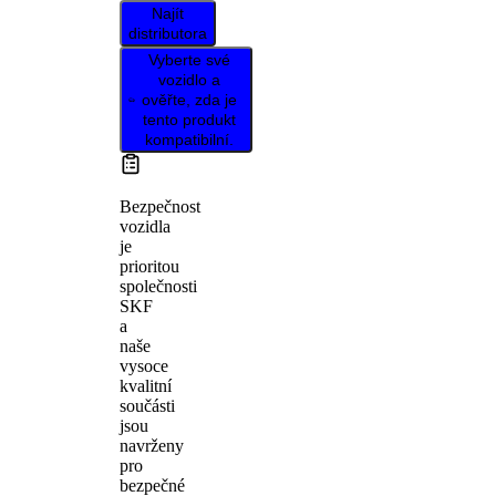
Najít
distributora
Vyberte své
vozidlo a
ověřte, zda je
tento produkt
kompatibilní.
Bezpečnost
vozidla
je
prioritou
společnosti
SKF
a
naše
vysoce
kvalitní
součásti
jsou
navrženy
pro
bezpečné