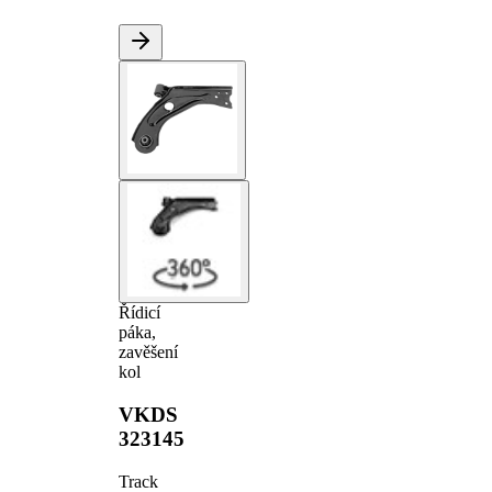
Řídicí
páka,
zavěšení
kol
VKDS
323145
Track