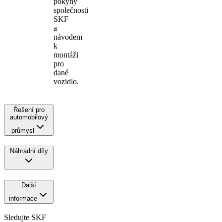
pokyny
společnosti
SKF
a
návodem
k
montáži
pro
dané
vozidlo.
Řešení pro
automobilový
průmysl
Náhradní díly
Další
informace
Sledujte SKF