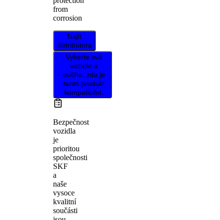
protection
from
corrosion
Najít
distributora
Vyberte své
vozidlo a
ověřte, zda je
tento produkt
kompatibilní.
Bezpečnost
vozidla
je
prioritou
společnosti
SKF
a
naše
vysoce
kvalitní
součásti
jsou