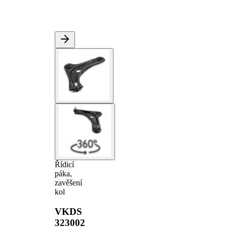
Řídicí
páka,
zavěšení
kol
VKDS
323002