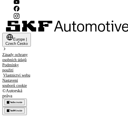
Europe
|
Czech
Česko
Zásady ochrany
osobních údajů
Podmínky
použití
Vlastnictví webu
Nastavení
souborů cookie
©
Autorská
práva