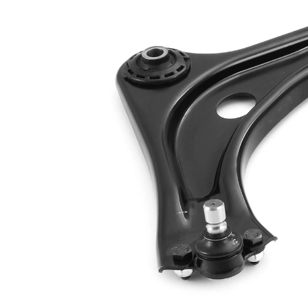
Doplňkový
se syntetickým
výrobek/
tukem
doplňkové info
s
Doplňující
nosným-/vodicím
výrobek/info 2
kloubem
Konstrukce/typ
trojúhelníkové
ramene
rameno
párová čísla
VKDS 323004
výrobku
B