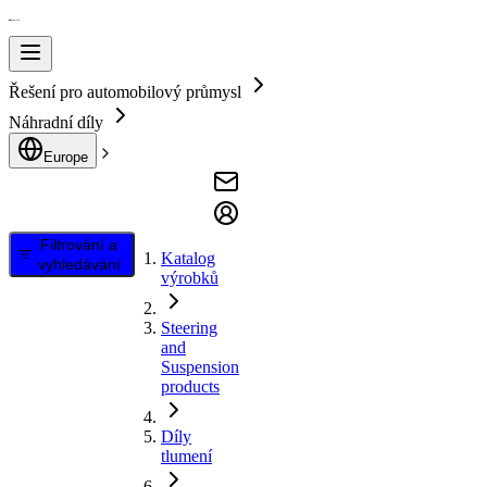
Řešení pro automobilový průmysl
Náhradní díly
Europe
Filtrování a
Katalog
vyhledávání
výrobků
Steering
and
Suspension
products
Díly
tlumení