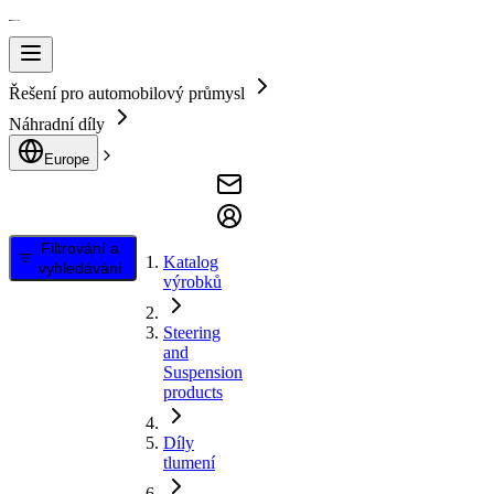
Řešení pro automobilový průmysl
Náhradní díly
Europe
Filtrování a
Katalog
vyhledávání
výrobků
Steering
and
Suspension
products
Díly
tlumení