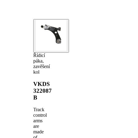
Řídicí
páka,
zavěšení
kol
VKDS
322087
B
Track
control
arms
are
made
of