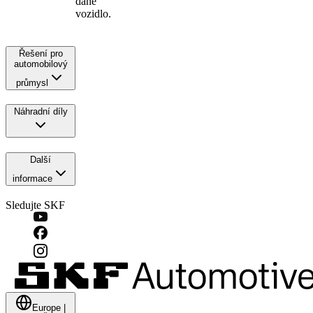
dané
vozidlo.
Řešení pro
automobilový
průmysl
Náhradní díly
Další
informace
Sledujte SKF
Europe
|