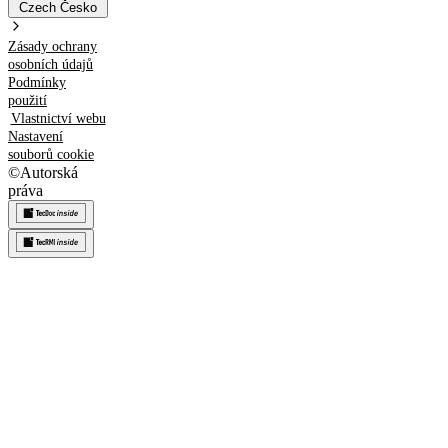
Czech
Česko
Zásady ochrany
osobních údajů
Podmínky
použití
Vlastnictví webu
Nastavení
souborů cookie
©
Autorská
práva