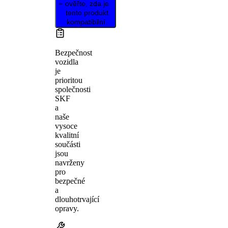
ověřte, zda je
tento produkt
kompatibilní.
Bezpečnost
vozidla
je
prioritou
společnosti
SKF
a
naše
vysoce
kvalitní
součásti
jsou
navrženy
pro
bezpečné
a
dlouhotrvající
opravy.