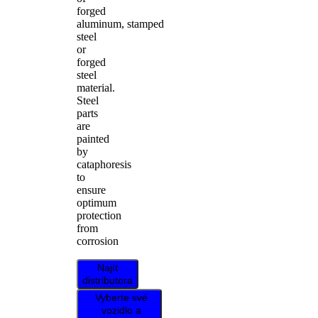
forged
aluminum, stamped
steel
or
forged
steel
material.
Steel
parts
are
painted
by
cataphoresis
to
ensure
optimum
protection
from
corrosion
Najít
distributora
Vyberte své
vozidlo a