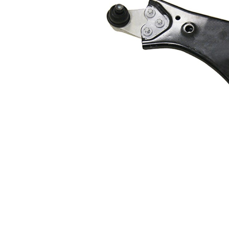
doplňkové info
s
Doplňující
nosným-/vodicím
výrobek/info 2
kloubem
Konstrukce/typ
trojúhelníkové
ramene
rameno
párová čísla
VKDS 322088
výrobku
B