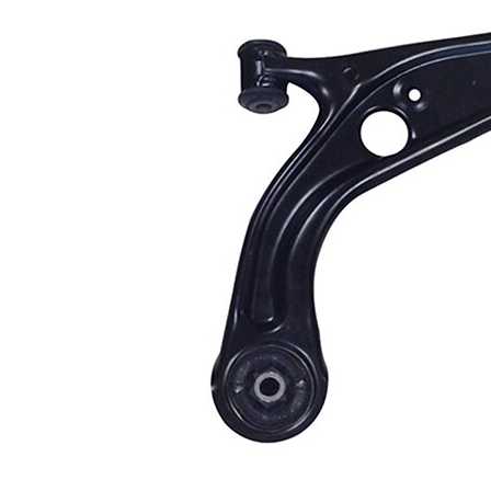
Doplňkový
se syntetickým
výrobek/
tukem
doplňkové info
s
Doplňující
nosným-/vodicím
výrobek/info 2
kloubem
Konstrukce/typ
trojúhelníkové
ramene
rameno
párová čísla
VKDS 322022
výrobku
B