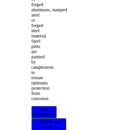
forged
aluminum, stamped
steel
or
forged
steel
material.
Steel
parts
are
painted
by
cataphoresis
to
ensure
optimum
protection
from
corrosion
Najít
distributora
Vyberte své
vozidlo a