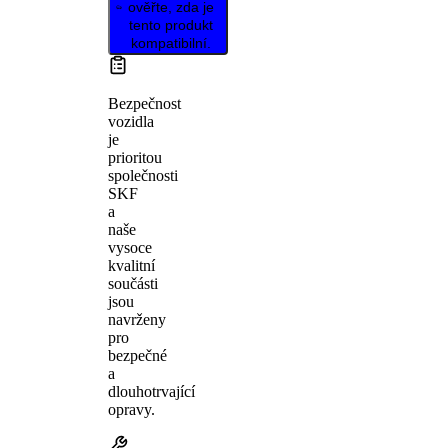
ověřte, zda je
tento produkt
kompatibilní.
Bezpečnost
vozidla
je
prioritou
společnosti
SKF
a
naše
vysoce
kvalitní
součásti
jsou
navrženy
pro
bezpečné
a
dlouhotrvající
opravy.