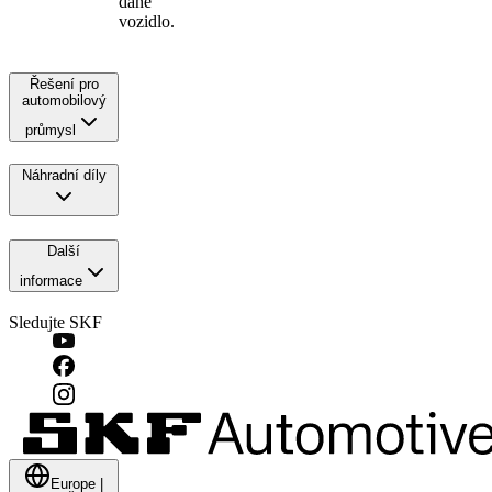
dané
vozidlo.
Řešení pro
automobilový
průmysl
Náhradní díly
Další
informace
Sledujte SKF
Europe
|