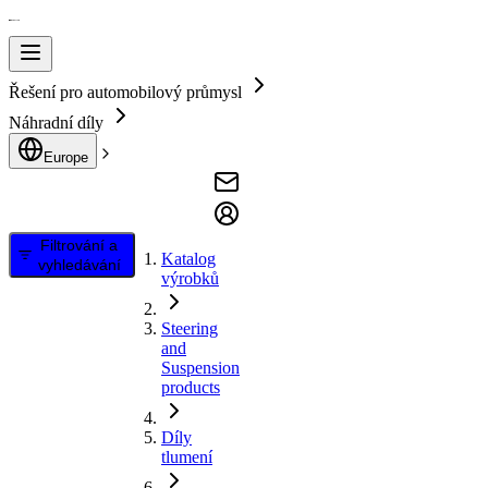
Řešení pro automobilový průmysl
Náhradní díly
Europe
Filtrování a
Katalog
vyhledávání
výrobků
Steering
and
Suspension
products
Díly
tlumení