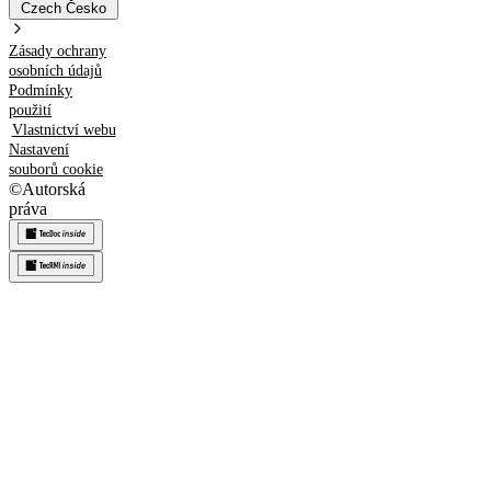
Czech
Česko
Zásady ochrany
osobních údajů
Podmínky
použití
Vlastnictví webu
Nastavení
souborů cookie
©
Autorská
práva