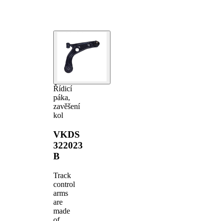
Řídicí
páka,
zavěšení
kol
VKDS
322023
B
Track
control
arms
are
made
of